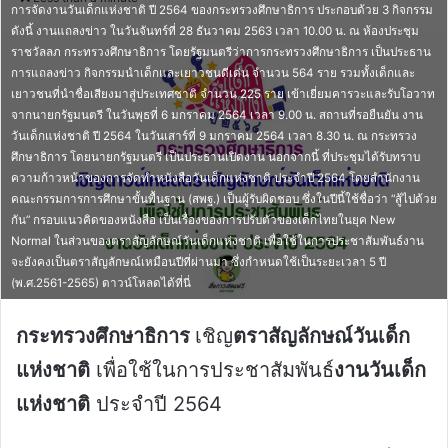
การจัดงานวันเด็กแห่งชาติ ปี 2564 ของกระทรวงศึกษาธิการ ประกอบด้วย 3 กิจกรรม
email
ดังนี้ งานแถลงข่าว ในวันจันทร์ที่ 28 ธันวาคม 2563 เวลา 10.00 น. ณ ห้องประชุม
ราชวัลลภ กระทรวงศึกษาธิการ โดยรัฐมนตรีว่าการกระทรวงศึกษาธิการ เป็นประธาน
การแถลงข่าว กิจกรรมนำเด็กและเยาวชนดีเด่น จำนวน 564 ราย รวมทั้งเด็กและ
เยาวชนที่นำชื่อเสียงมาสู่ประเทศชาติ จำนวน 225 ราย เข้าเยี่ยมคารวะและรับโอวาท
จากนายกรัฐมนตรี ในวันพุธที่ 6 มกราคม 2564 เวลา 9.00 น. สถานที่รอยืนยัน งาน
วันเด็กแห่งชาติ ปี 2564 ในวันเสาร์ที่ 9 มกราคม 2564 เวลา 8.30 น. ณ กระทรวง
ศึกษาธิการ โดยนายกรัฐมนตรี เป็นประธานเปิดงาน นอกจากนี้ ที่ประชุมได้รับทราบ
ความก้าวหน้าของการจัดทำหนังสือวันเด็กแห่งชาติ ประจำปี 2564 โดยสำนักงาน
คณะกรรมการการศึกษาขั้นพื้นฐาน (สพฐ.) เป็นผู้รับผิดชอบ ซึ่งในปีนี้ใช้ชื่อว่า “สู้ไปด้วย
กัน” กรอบแนวคิดของหนังสือ เป็นเรื่องของการปรับตัวของเด็กไทยในยุค New
Normal ในส่วนของตราสัญลักษณ์วันเด็กแห่งชาติ เพื่อใช้ในการประชาสัมพันธ์งาน
จะยังคงเป็นตราสัญลักษณ์เหมือนปีที่ผ่านมา ซึ่งกำหนดใช้เป็นระยะเวลา 5 ปี
(พ.ศ.2561-2565) ดาวน์โหลดได้ที่นี่
กระทรวงศึกษาธิการ
เชิญ
ตราสัญลักษณ์วันเด็ก
แห่งชาติ
เพื่อใช้ในการประชาสัมพันธ์
งานวันเด็ก
แห่งชาติ
ประจำปี 2564