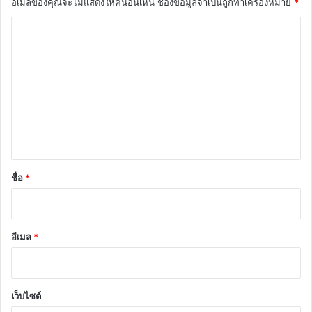
อีเมลของคุณจะไม่แสดงให้คนอื่นเห็น
ช่องข้อมูลจำเป็นถูกทำเครื่องหมาย
*
ค
ว
า
ม
เ
ห็
น
*
ชื่อ
*
อีเมล
*
เว็บไซต์