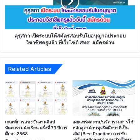
ให้
สมัคร
สอบ
รับ
ใบ
อนุญาต
คุรุสภา เปิดระบบให้สมัครสอบรับใบอนุญาตประกอบ
ประกอบ
วิชาชีพครูแล้ว ที่เว็บไซต์ สทศ. สมัครด่วน
วิชาชีพ
ครู
แล้ว
ที่
Related Articles
เว็บไซต์
สทศ.
สมัคร
ด่วน
เกณฑ์การแข่งขันงานศิลป
เผยแพร่ผลงาน/นวัตกรรมการใช้
หัตถกรรมนักเรียน ครั้งที่ 73 ปีการ
หลักสูตรต้านทุจริตศึกษาที่เป็น
ศึกษา 2568
เลิศ (Best Practice) การขับ
เคลื่อนหลักสูตรต้านทุจริตศึกษา