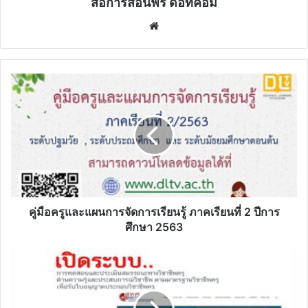
สื่อการสอนฟรี ดอทคอม
Website
คู่มือ
ครู
และ
แผนการ
จัดการ
เรียน
รู้
ภาค
เรียน
ที่
คู่มือครูและแผนการจัดการเรียนรู้ ภาคเรียนที่ 2 ปีการ
2
ศึกษา 2563
ปี
การ
คุรุ
ศึกษา
สภา
2563
เปิด
ระบบ