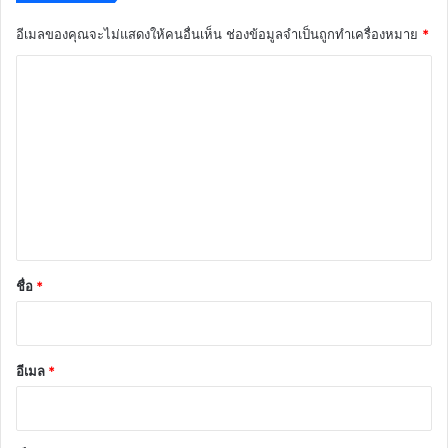
อีเมลของคุณจะไม่แสดงให้คนอื่นเห็น
ช่องข้อมูลจำเป็นถูกทำเครื่องหมาย
*
ค
ว
า
ม
เ
ห็
น
*
ชื่อ
*
อีเมล
*