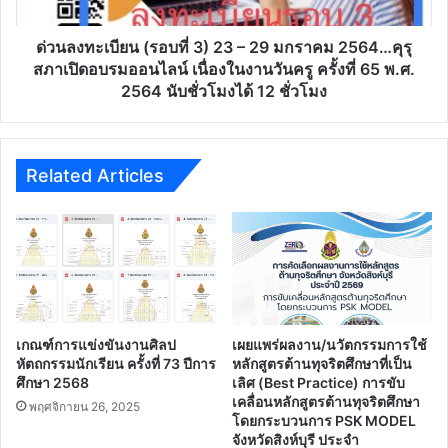
–
29
มกราคม
ด่วนลงทะเบียน (รอบที่ 3) 23 – 29 มกราคม 2564…คุรุ
2564…
สภาเปิดอบรมออนไลน์ เนื่องในงานวันครู ครั้งที่ 65 พ.ศ.
คุรุ
2564 นับชั่วโมงได้ 12 ชั่วโมง
สภา
เปิด
อบรม
ออนไลน์
Related Articles
เนื่อง
ใน
งาน
วันครู
ครั้ง
ที่
65
พ.ศ.
เกณฑ์การแข่งขันงานศิลป
เผยแพร่ผลงาน/นวัตกรรมการใช้
2564
หัตถกรรมนักเรียน ครั้งที่ 73 ปีการ
หลักสูตรต้านทุจริตศึกษาที่เป็น
นับ
ศึกษา 2568
เลิศ (Best Practice) การขับ
เคลื่อนหลักสูตรต้านทุจริตศึกษา
ชั่วโมง
พฤศจิกายน 26, 2025
โดยกระบวนการ PSK MODEL
ได้
จังหวัดสิงห์บุรี ประจํา
12