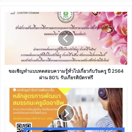
ขอ
เชิญ
ทำ
แบบ
ทดสอบ
ความ
รู้
ทั่วไป
เกี่ยว
กับ
ขอเชิญทำแบบทดสอบความรู้ทั่วไปเกี่ยวกับวันครู ปี 2564
วันครู
ผ่าน 80% รับเกียรติบัตรฟรี
ปี
2564
ด่วน
ผ่าน
ลง
80%
ทะเบียน
รับ
(รอบ
เกียรติ
ที่
บัตร
3)
ฟรี
23