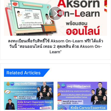
เพื่อ
รับ
สิทธิ์
ใช้
Aksorn
On-
Learn
ฟรี❗️
ลงทะเบียนเพื่อรับสิทธิ์ใช้ Aksorn On-Learn ฟรี❗️ ได้แล้ว
ได้
วันนี้ “สอนออนไลน์ เทอม 2 สุดเพลิน ด้วย Aksorn On-
แล้ว
Learn“
วัน
นี้
“สอน
ออนไลน์
Related Articles
เทอม
2
สุด
เพลิน
ด้วย
Aksorn
On-