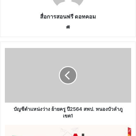
สื่อการสอนฟรี ดอทคอม
Website
บัญชี
ตำแหน่ง
ว่าง
ย้าย
ครู
ปี2564
สพป.
หนองบัวลำภู
เขต1
บัญชีตำแหน่งว่าง ย้ายครู ปี2564 สพป. หนองบัวลำภู
เขต1
ลง
ทะเบียน