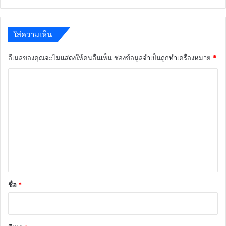
ใส่ความเห็น
อีเมลของคุณจะไม่แสดงให้คนอื่นเห็น
ช่องข้อมูลจำเป็นถูกทำเครื่องหมาย
*
ค
ว
า
ม
เ
ห็
น
*
ชื่อ
*