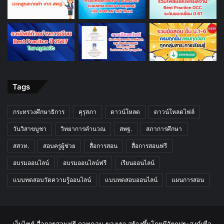
Tags
กระทรวงศึกษาธิการ
คุรุสภา
ดาวน์โหลด
ดาวน์โหลดไฟล์
วันวิสาขบูชา
วิทยาการคำนวณ
สพฐ.
สภาการศึกษา
สสวท.
สอบครูผู้ช่วย
สื่อการสอน
สื่อการสอนฟรี
อบรมออนไลน์
อบรมออนไลน์ฟรี
เรียนออนไลน์
แบบทดสอบวัดความรู้ออนไลน์
แบบทดสอบออนไลน์
แผนการสอน
เว็บไซต์ สื่อการสอนฟรี ดอทคอม ของเรา สร้างขึ้นโดยมีวัตถุประสงค์เพื่อ