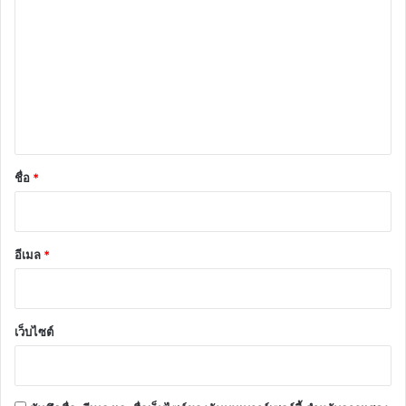
ว
า
ม
เ
ห็
น
*
ชื่อ
*
อีเมล
*
เว็บไซต์