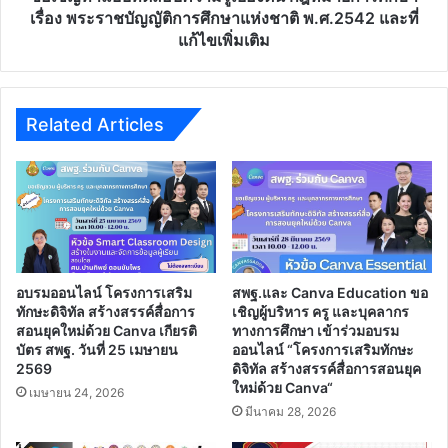
ผู้
การ
เรื่อง พระราชบัญญัติการศึกษาแห่งชาติ พ.ศ.2542 และที่
ปกครอง
ศึกษา
แก้ไขเพิ่มเติม
เรื่อง
พระ
ราช
บัญญัติ
Related Articles
การ
ศึกษา
แห่ง
ชาติ
พ.ศ.2542
และ
ที่
แก้ไข
อบรมออนไลน์ โครงการเสริม
สพฐ.และ Canva Education ขอ
เพิ่ม
ทักษะดิจิทัล สร้างสรรค์สื่อการ
เชิญผู้บริหาร ครู และบุคลากร
เติม
สอนยุคใหม่ด้วย Canva เกียรติ
ทางการศึกษา เข้าร่วมอบรม
บัตร สพฐ. วันที่ 25 เมษายน
ออนไลน์ “โครงการเสริมทักษะ
2569
ดิจิทัล สร้างสรรค์สื่อการสอนยุค
ใหม่ด้วย Canva“
เมษายน 24, 2026
มีนาคม 28, 2026