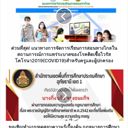
แนวทาง
การ
จัดการ
เรียน
การ
สอน
ทาง
ไกล
ด่วนที่สุด! แนวทางการจัดการเรียนการสอนทางไกลใน
ใน
สถานการณ์การแพร่ระบาดของโรคติดเชื้อไวรัส
สถานการณ์
โคโรนา2019(COVID19)สำหรับครูและผู้ปกครอง
การ
แพร่
ขอ
ระบาด
เชิญ
ของ
ทำ
โรค
แบบ
ติด
ทดสอบ
เชื้อ
ความ
ไวรัส
รู้
โคโรนา2019(COVID19)สำหรับ
เบื้อง
ครู
ต้น
และ
กฎหมาย
ขอเชิญทำแบบทดสอบความรู้เบื้องต้น กฎหมายการศึกษา