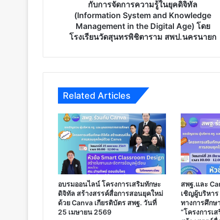
จัดการ
กับการจัดการความรู้ในยุคดิจิทัล
ความ
(Information System and Knowledge
รู้
Management in the Digital Age) โดย
ใน
โรงเรียนวัดสุนทรพิชิตาราม สพป.นครนายก
ยุค
ดิจิทัล
(Information
System
and
Related Articles
Knowledge
Management
in
the
Digital
Age)
โดย
โรงเรียน
วัด
อบรมออนไลน์ โครงการเสริมทักษะ
สพฐ.และ Ca
สุ
ดิจิทัล สร้างสรรค์สื่อการสอนยุคใหม่
เชิญผู้บริหา
นท
ด้วย Canva เกียรติบัตร สพฐ. วันที่
ทางการศึกษา
รพิ
25 เมษายน 2569
“โครงการเสริ
ชิ