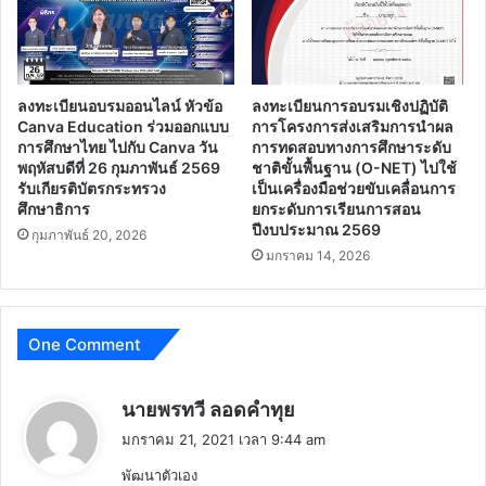
แนวทาง
การ
บริหาร
จัดการ
ลงทะเบียนอบรมออนไลน์ หัวข้อ
ลงทะเบียนการอบรมเชิงปฏิบัติ
ของ
Canva Education ร่วมออกแบบ
การโครงการส่งเสริมการนำผล
สถาน
การศึกษาไทย ไปกับ Canva วัน
การทดสอบทางการศึกษาระดับ
ศึกษา
พฤหัสบดีที่ 26 กุมภาพันธ์ 2569
ชาติขั้นพื้นฐาน (O-NET) ไปใช้
รับเกียรติบัตรกระทรวง
เป็นเครื่องมือช่วยขับเคลื่อนการ
ศึกษาธิการ
ยกระดับการเรียนการสอน
ปีงบประมาณ 2569
กุมภาพันธ์ 20, 2026
มกราคม 14, 2026
One Comment
พู
นายพรทวี ลอดคำทุย
ด
มกราคม 21, 2021 เวลา 9:44 am
ว่
พัฒนาตัวเอง
า