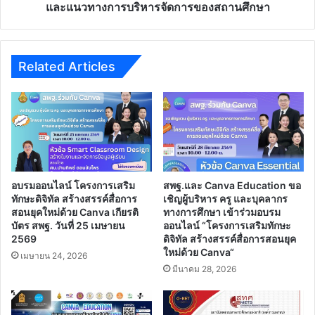
ร่วม
และแนวทางการบริหารจัดการของสถานศึกษา
อบรม
ออนไลน์
💻
ผ่าน
Related Articles
ระบบ
Zoom
Meeting
เรื่อง
การ
ใช้
ระบบ
สารสนเทศ
อบรมออนไลน์ โครงการเสริม
สพฐ.และ Canva Education ขอ
เพื่อ
ทักษะดิจิทัล สร้างสรรค์สื่อการ
เชิญผู้บริหาร ครู และบุคลากร
การ
สอนยุคใหม่ด้วย Canva เกียรติ
ทางการศึกษา เข้าร่วมอบรม
คัด
บัตร สพฐ. วันที่ 25 เมษายน
ออนไลน์ “โครงการเสริมทักษะ
2569
ดิจิทัล สร้างสรรค์สื่อการสอนยุค
กรอง
ใหม่ด้วย Canva“
นักเรียน
เมษายน 24, 2026
ทุน
มีนาคม 28, 2026
เสมอ
ภาค
และ