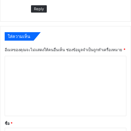
:
Reply
ใส่ความเห็น
อีเมลของคุณจะไม่แสดงให้คนอื่นเห็น
ช่องข้อมูลจำเป็นถูกทำเครื่องหมาย
*
ค
ว
า
ม
เ
ห็
น
*
ชื่อ
*