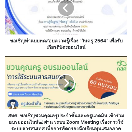
แบบ
ทดสอบ
ความ
รู้
เรื่อง
"วันครู
2564"
ขอเชิญทำแบบทดสอบความรู้เรื่อง "วันครู 2564" เพื่อรับ
เพื่อ
เกียรติบัตรออนไลน์
รับ
เกียรติ
สทศ.
บัตร
ขอ
ออนไลน์
เชิญ
ชวน
คุณครู
ประจำ
ชั้น
และ
ครู
แอ
สทศ. ขอเชิญชวนคุณครูประจำชั้นและครูแอดมิน เข้าร่วม
ดมิน
อบรมออนไลน์💻 ผ่าน ระบบ Zoom Meeting เรื่องการใช้
เข้า
ระบบสารสนเทศ เพื่อการคัดกรองนักเรียนทุนเสมอภาค