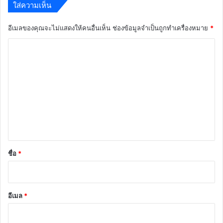
ใส่ความเห็น
อีเมลของคุณจะไม่แสดงให้คนอื่นเห็น
ช่องข้อมูลจำเป็นถูกทำเครื่องหมาย
*
ค
ว
า
ม
เ
ห็
น
*
ชื่อ
*
อีเมล
*