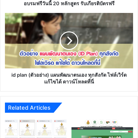
สมรรถนะ
อบรมฟรีวันนี้ 20 หลักสูตร รับเกียรติบัตรฟรี
อบรม
ฟรี
id
วัน
plan
นี้
(ตัวอย่าง)
20
แผน
หลักสูตร
พัฒนา
รับ
ตนเอง
เกียรติ
ทุก
บัตร
สังกัด
ฟรี
ไฟล์
เวิร์ด
id plan (ตัวอย่าง) แผนพัฒนาตนเอง ทุกสังกัด ไฟล์เวิร์ด
แก้ไข
แก้ไขได้ ดาวน์โหลดที่นี่
ได้
ดาวน์โหลด
ที่
นี่
Related Articles