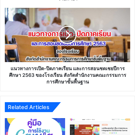
ยา
แนวทาง
การ
เปิด-
ปิด
ภาค
เรียน
และ
การ
สอน
ชดเชย
แนวทางการเปิด-ปิดภาคเรียน และการสอนชดเชยปีการ
ปี
ศึกษา 2563 ของโรงเรียน สังกัดสำนักงานคณะกรรมการ
การ
การศึกษาขั้นพื้นฐาน
ศึกษา
2563
ของ
โรงเรียน
Related Articles
สังกัด
สำนักงาน
คณะ
กรรมการ