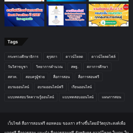
Tags
กระทรวงศึกษาธิการ
คุรุสภา
ดาวน์โหลด
ดาวน์โหลดไฟล์
วันวิสาขบูชา
วิทยาการคำนวณ
สพฐ.
สภาการศึกษา
สสวท.
สอบครูผู้ช่วย
สื่อการสอน
สื่อการสอนฟรี
อบรมออนไลน์
อบรมออนไลน์ฟรี
เรียนออนไลน์
แบบทดสอบวัดความรู้ออนไลน์
แบบทดสอบออนไลน์
แผนการสอน
เว็บไซต์ สื่อการสอนฟรี ดอทคอม ของเรา สร้างขึ้นโดยมีวัตถุประสงค์เพื่อ
แจกฟรี สื่อการสอน แนะนำ สื่อการสอนฟรี สำหรับครู ดาวน์โหลด ใบงาน ใบ