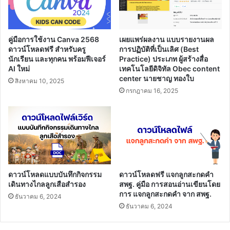
การ
ศึกษา
ขั้น
พื้น
คู่มือการใช้งาน Canva 2568
เผยแพร่ผลงาน แบบรายงานผล
ฐาน
ดาวน์โหลดฟรี สำหรับครู
การปฏิบัติที่เป็นเลิศ (Best
นักเรียน และทุกคน พร้อมฟีเจอร์
Practice) ประเภท ผู้สร้างสื่อ
AI ใหม่
เทคโนโลยีดิจิทัล Obec content
center นายชาญ ทองใบ
สิงหาคม 10, 2025
กรกฎาคม 16, 2025
ดาวน์โหลดแบบบันทึกกิจกรรม
ดาวน์โหลดฟรี แจกลูกสะกดคำ
เดินทางไกลลูกเสือสำรอง
สพฐ. คู่มือ การสอนอ่านเขียนโดย
การ แจกลูกสะกดคำ จาก สพฐ.
ธันวาคม 6, 2024
ธันวาคม 6, 2024