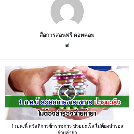
สื่อการสอนฟรี ดอทคอม
Website
1
ก.ค.นี้
สวัสดิการ
ข้าราชการ
ป่วย
มะเร็ง
ไม่
ต้อง
สำรอง
จ่าย
1 ก.ค.นี้ สวัสดิการข้าราชการ ป่วยมะเร็ง ไม่ต้องสำรอง
ค่า
จ่ายค่ายา