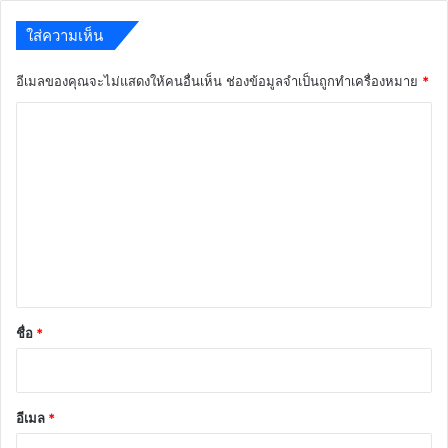
ใส่ความเห็น
อีเมลของคุณจะไม่แสดงให้คนอื่นเห็น
ช่องข้อมูลจำเป็นถูกทำเครื่องหมาย
*
ค
ว
า
ม
เ
ห็
น
*
ชื่อ
*
อีเมล
*