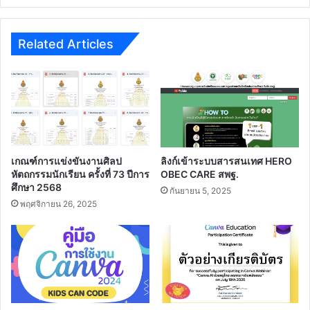
ทำ
ครู
เอกสาร
สายบัว
ที่
#ไฟล์
Related Articles
เกี่ยวข้อง
word
(*.doc)
แก้ไข
ได้
เกณฑ์การแข่งขันงานศิลป
ลิงก์เข้าระบบสารสนเทศ HERO
หัตถกรรมนักเรียน ครั้งที่ 73 ปีการ
OBEC CARE สพฐ.
ศึกษา 2568
กันยายน 5, 2025
พฤศจิกายน 26, 2025