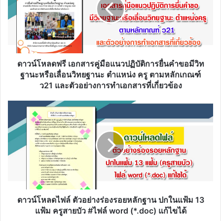
คู่มือ
แนว
ปฏิบัติ
การ
ยื่น
คำขอ
มี
ดาวน์โหลดฟรี เอกสารคู่มือแนวปฏิบัติการยื่นคำขอมีวิท
วิ
ฐานะหรือเลื่อนวิทยฐานะ ตำแหน่ง ครู ตามหลักเกณฑ์
ท
ว21 และตัวอย่างการทำเอกสารที่เกี่ยวข้อง
ฐานะ
หรือ
ดาวน์โหลด
เลื่อน
ไฟล์
วิทยฐานะ
ตัวอย่าง
ตำแหน่ง
ร่อง
ครู
รอย
ตาม
หลัก
หลัก
ฐาน
เกณฑ์
ปก
ว21
ใน
และ
แฟ้ม
ดาวน์โหลดไฟล์ ตัวอย่างร่องรอยหลักฐาน ปกในแฟ้ม 13
ตัวอย่าง
13
แฟ้ม ครูสายบัว #ไฟล์ word (*.doc) แก้ไขได้
การ
แฟ้ม