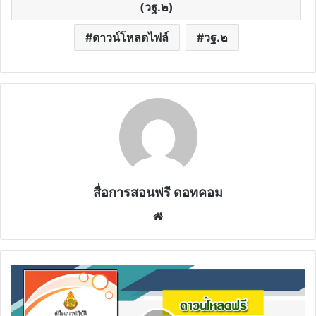
(วฐ.๒)
ดาวน์โหลดไฟล์
วฐ.๒
สื่อการสอนฟรี ดอทคอม
Website
ดาวน์โหลด
ฟรี
เอกสาร