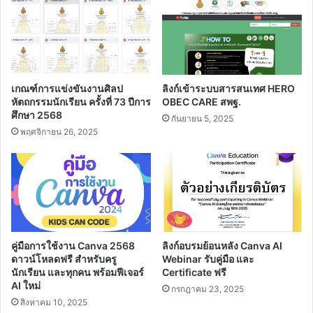
ครู
รู้
วีระ
วิทยาศาสตร์
พล
และ
ดล
เทคโนโลยี
ประสิทธิ์
เครดิต
นาย
เกณฑ์การแข่งขันงานศิลป
ลิงก์เข้าระบบสารสนเทศ HERO
ฉลาด
หัตถกรรมนักเรียน ครั้งที่ 73 ปีการ
OBEC CARE สพฐ.
ไชย
ศึกษา 2568
กันยายน 5, 2025
สุระ
พฤศจิกายน 26, 2025
คู่มือการใช้งาน Canva 2568
ลิงก์อบรมย้อนหลัง Canva AI
ดาวน์โหลดฟรี สำหรับครู
Webinar รับคู่มือ และ
นักเรียน และทุกคน พร้อมฟีเจอร์
Certificate ฟรี
AI ใหม่
กรกฎาคม 23, 2025
สิงหาคม 10, 2025