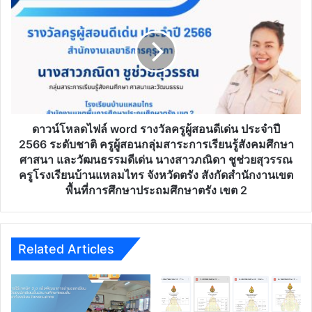
Webinar
ไฟล์
2023)
word
รับ
รางวัล
ชม
ครู
ย้อน
ผู้
หลัง
สอน
ทั้ง
ดี
เฟส
เด่น
1
ประจำ
ดาวน์โหลดไฟล์ word รางวัลครูผู้สอนดีเด่น ประจำปี
และ
ปี
2566 ระดับชาติ ครูผู้สอนกลุ่มสาระการเรียนรู้สังคมศึกษา
เฟส
2566
ศาสนา และวัฒนธรรมดีเด่น นางสาวภณิดา ชูช่วยสุวรรณ
2
ระดับ
ครูโรงเรียนบ้านแหลมไทร จังหวัดตรัง สังกัดสำนักงานเขต
เพื่อ
ชาติ
พื้นที่การศึกษาประถมศึกษาตรัง เขต 2
รับ
ครู
เกียรติ
ผู้
บัตร
สอน
คุรุ
กลุ่ม
Related Articles
สภา
สาระ
การ
เรียน
รู้