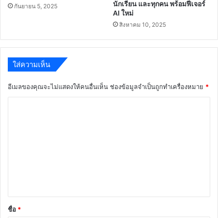
การ
นักเรียน และทุกคน พร้อมฟีเจอร์
กันยายน 5, 2025
ศึกษา
AI ใหม่
ประถม
สิงหาคม 10, 2025
ศึกษา
ตรัง
เขต
2
ใส่ความเห็น
อีเมลของคุณจะไม่แสดงให้คนอื่นเห็น
ช่องข้อมูลจำเป็นถูกทำเครื่องหมาย
*
ค
ว
า
ม
เ
ห็
น
*
ชื่อ
*