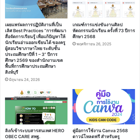
สังคมศึกษา
ศาสนา
และ
วัฒนธรรม
เผยแพร่ผลการปฏิบัติงานที่เป็น
เกณฑ์การแข่งขันงานศิลป
ดี
เลิศ Best Practices “การพัฒนา
หัตถกรรมนักเรียน ครั้งที่ 73 ปีการ
เด่น
สื่อจัดการเรียนรู้ เพื่อแก้ปัญหาให้
ศึกษา 2568
นางสาว
นักเรียนอ่านออกเขียนได้ ของครู
พฤศจิกายน 26, 2025
ผู้สอนวิชาภาษาไทย ระดับชั้น
ภณิดา
ประถมศึกษาปีที่ 1 – 3” ปีการ
ชู
ศึกษา 2569 ของสำนักงานเขต
ช่วย
พื้นที่การศึกษาประถมศึกษา
สุวรรณ
สิงห์บุรี
ครู
มิถุนายน 24, 2026
โรงเรียน
บ้านแหลม
ไทร
จังหวัด
ตรัง
สังกัด
สำนักงาน
เขต
ลิงก์เข้าระบบสารสนเทศ HERO
คู่มือการใช้งาน Canva 2568
พื้นที่
OBEC CARE สพฐ.
ดาวน์โหลดฟรี สำหรับครู