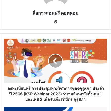
สื่อการสอนฟรี ดอทคอม
Website
ลง
ทะเบียน
ฟรี
การ
ประชุม
ทาง
วิชาการ
ของ
คุรุ
สภา
ลงทะเบียนฟรี การประชุมทางวิชาการของคุรุสภา ประจำ
ประจำ
ปี 2566 (KSP Webinar 2023) รับชมย้อนหลังทั้งเฟส 1
ปี
และเฟส 2 เพื่อรับเกียรติบัตร คุรุสภา
2566
(KSP
ดาวน์โหลด