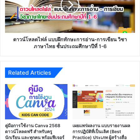
ที่
ทักษะ
1-
การ
30
อ่าน-
มิถุนายน
การ
2563
เขียน
วิชา
ดาวน์โหลดไฟล์ แบบฝึกทักษะการอ่าน-การเขียน วิชา
ภาษา
ภาษาไทย ชั้นประถมศึกษาปีที่ 1-6
ไทย
ชั้น
ประถม
ศึกษา
Related Articles
ปี
ที่
1-
6
คู่มือการใช้งาน Canva 2568
เผยแพร่ผลงาน แบบรายงานผล
ดาวน์โหลดฟรี สำหรับครู
การปฏิบัติที่เป็นเลิศ (Best
นักเรียน และทุกคน พร้อมฟีเจอร์
Practice) ประเภท ผู้สร้างสื่อ