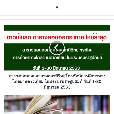
Website
ตาราง
สอน
ออก
อากาศ
สถานี
วิทยุ
โทรทัศน์
การ
ศึกษา
ทาง
ตารางสอนออกอากาศสถานีวิทยุโทรทัศน์การศึกษาทาง
ไกล
ไกลผ่านดาวเทียม ในพระบรมราชูปถัมภ์ วันที่ 1-30
ผ่าน
มิถุนายน 2563
ดาวเทียม
ใน
ดาวน์โหลด
พระบรม
ไฟล์
ราชูปถัมภ์
แบบ
วัน
ฝึก