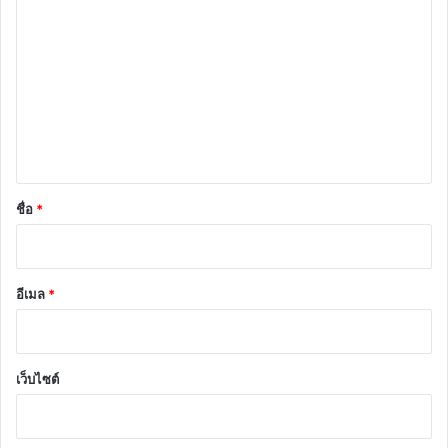
ว
า
ม
เ
ห็
น
*
ชื่อ
*
อีเมล
*
เว็บไซต์