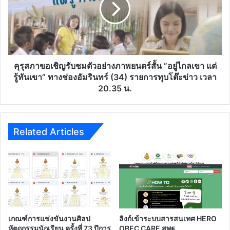
ที่
รับ
1-
ชม
3
ตัวอย่าง
Coding
ภาพยนตร์
Online
สั้น
for
“อยู่
คุรุสภาขอเชิญรับชมตัวอย่างภาพยนตร์สั้น “อยู่ไกลเขา แต่
Grade
ไกล
รู้ทันเขา” ทางช่องอัมรินทร์ (34) รายการทุบโต๊ะข่าว เวลา
7-
เขา
20.35 น.
9
แต่
Teacher
รู้ทัน
(C4T-
เขา”
8)
ทาง
Related Articles
"
ช่อง
ฉบับ
อัม
ครู
ริ
สายบัว
นทร์
(ไฟล์
(34)
*.doc)
รายการ
แก้ไข
ทุบ
ได้
โต๊ะ
เกณฑ์การแข่งขันงานศิลป
ลิงก์เข้าระบบสารสนเทศ HERO
ข่าว
หัตถกรรมนักเรียน ครั้งที่ 73 ปีการ
OBEC CARE สพฐ.