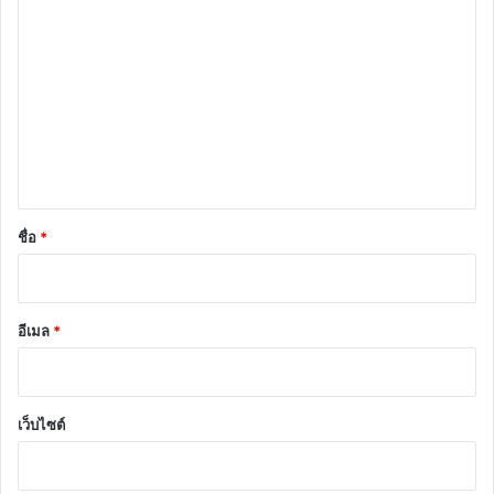
ว
า
ม
เ
ห็
น
*
ชื่อ
*
อีเมล
*
เว็บไซต์