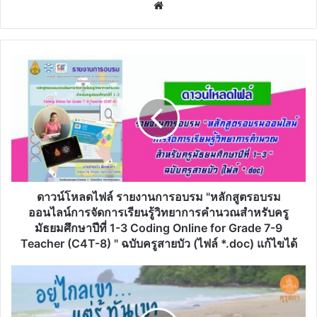
Website
ดาวน์โหลด
ไฟล์
รายงาน
การ
อบรม
"หลักสูตร
อบรม
ออนไลน์
การ
จัดการ
ดาวน์โหลดไฟล์ รายงานการอบรม "หลักสูตรอบรม
เรียน
ออนไลน์การจัดการเรียนรู้วิทยาการคำนวณสำหรับครู
รู้
มัธยมศึกษาปีที่ 1-3 Coding Online for Grade 7-9
วิทยาการ
Teacher (C4T-8) " ฉบับครูสายบัว (ไฟล์ *.doc) แก้ไขได้
คำนวณ
สำหรับ
คุรุ
ครู
สภา
มัธยมศึกษา
ขอ
ปี
เชิญ