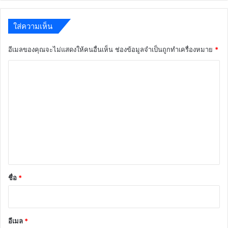
ใส่ความเห็น
อีเมลของคุณจะไม่แสดงให้คนอื่นเห็น
ช่องข้อมูลจำเป็นถูกทำเครื่องหมาย
*
ค
ว
า
ม
เ
ห็
น
*
ชื่อ
*
อีเมล
*