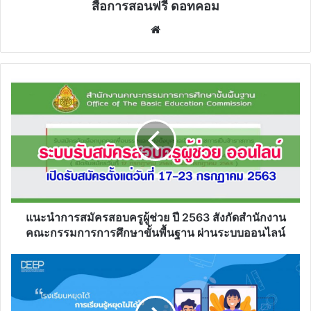
สื่อการสอนฟรี ดอทคอม
Website
แนะนำ
การ
สมัคร
สอบ
ครู
ผู้
ช่วย
ปี
2563
สังกัด
แนะนำการสมัครสอบครูผู้ช่วย ปี 2563 สังกัดสำนักงาน
สำนักงาน
คณะกรรมการการศึกษาขั้นพื้นฐาน ผ่านระบบออนไลน์
คณะ
กรรมการ
วิธี
การ
การ
ศึกษา
ลง
ขั้น
ทะเบียน