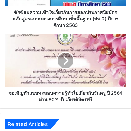
ประกาศนียบัตร
หลักสูตร
ซักซ้อมความเข้าใจเกี่ยวกับการออกประกาศนียบัตร
แกน
หลักสูตรแกนกลางการศึกษาขั้นพื้นฐาน (ปพ.2) ปีการ
กลาง
ศึกษา 2563
การ
ศึกษา
ขอ
ขั้น
เชิญ
พื้น
ทำ
ฐาน
แบบ
(ปพ.2)
ทดสอบ
ปี
ความ
การ
รู้
ศึกษา
ทั่วไป
2563
เกี่ยว
กับ
ขอเชิญทำแบบทดสอบความรู้ทั่วไปเกี่ยวกับวันครู ปี 2564
วันครู
ผ่าน 80% รับเกียรติบัตรฟรี
ปี
2564
ผ่าน
80%
Related Articles
รับ