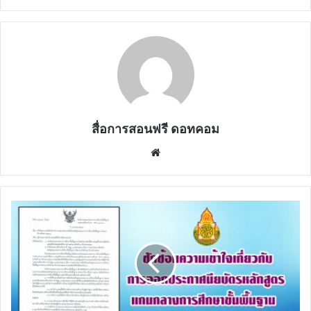
สื่อการสอนฟรี ดอทคอม
Website
ซัก
ซ้อม
ความ
เข้าใจ
เกี่ยว
กับ
การ
ออก