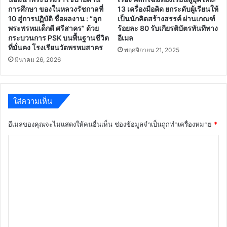
การศึกษา ของในหลวงรัชกาลที่
13 เครื่องมือคิด ยกระดับผู้เรียนให้
10 สู่การปฏิบัติ ชื่อผลงาน : “ลูก
เป็นนักคิดสร้างสรรค์ ผ่านเกณฑ์
พระพรหมเด็กดี ศรีสาคร” ด้วย
ร้อยละ 80 รับเกียรติบัตรทันทีทาง
กระบวนการ PSK บนพื้นฐานชีวิต
อีเมล
ที่มั่นคง โรงเรียนวัดพรหมสาคร
พฤศจิกายน 21, 2025
มีนาคม 26, 2026
ใส่ความเห็น
อีเมลของคุณจะไม่แสดงให้คนอื่นเห็น
ช่องข้อมูลจำเป็นถูกทำเครื่องหมาย
*
ค
ว
า
ม
เ
ห็