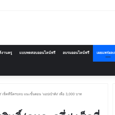
์งานครู
แบบทดสอบออนไลน์ฟรี
อบรมออนไลน์ฟรี
เผยแพร่ผล
ง’ เช็คที่นี่ครบจบ แนะขั้นตอน ‘แอปเป๋าตัง’ เพื่อ 3,000 บาท