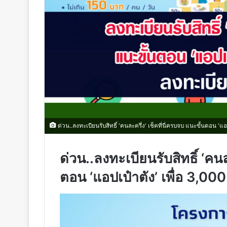
ด่วน..ลงทะเบียนรับสิทธิ์ 'คนละครึ่ง' เช็คที่นี่ครบจบ แนะขั้นตอน 'แอ
ด่วน..ลงทะเบียนรับสิทธิ์ ‘คนล
ตอน ‘แอปเป๋าตัง’ เพื่อ 3,00