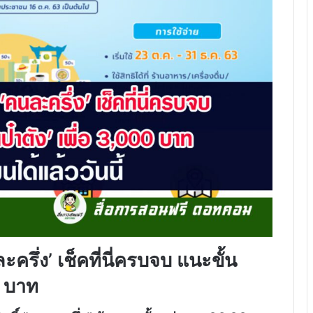
ะครึ่ง’ เช็คที่นี่ครบจบ แนะขั้น
0 บาท