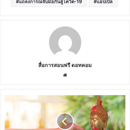
แถลงการณ์จับมือกันสู้โควิด-19
แอปเปิล
สื่อการสอนฟรี ดอทคอม
Website
วิธี
สรง
น้ำ
พระ
ที่
บ้าน