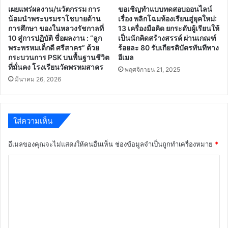
เผยแพร่ผลงาน/นวัตกรรม การ
ขอเชิญทำแบบทดสอบออนไลน์
น้อมนำพระบรมราโชบายด้าน
เรื่อง พลิกโฉมห้องเรียนสู่ยุคใหม่:
การศึกษา ของในหลวงรัชกาลที่
13 เครื่องมือคิด ยกระดับผู้เรียนให้
10 สู่การปฏิบัติ ชื่อผลงาน : “ลูก
เป็นนักคิดสร้างสรรค์ ผ่านเกณฑ์
พระพรหมเด็กดี ศรีสาคร” ด้วย
ร้อยละ 80 รับเกียรติบัตรทันทีทาง
กระบวนการ PSK บนพื้นฐานชีวิต
อีเมล
ที่มั่นคง โรงเรียนวัดพรหมสาคร
พฤศจิกายน 21, 2025
มีนาคม 26, 2026
ใส่ความเห็น
อีเมลของคุณจะไม่แสดงให้คนอื่นเห็น
ช่องข้อมูลจำเป็นถูกทำเครื่องหมาย
*
ค
ว
า
ม
เ