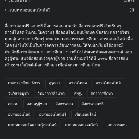
เรื่องแนะนำ
(597)
แบบทดสอบออนไลน์ฟรี
(1)
สื่อการสอนฟรี แจกฟรี สื่อการสอน แนะนำ สื่อการสอนฟรี สำหรับครู
ดาวน์โหลด ใบงาน ใบความรู้ สื่อออนไลน์ แบบฝึกหัด ข้อสอบ ทุกรายวิชา
ทุกกลุ่มสาระการเรียนรู้ บทความ เอกสารทางการศึกษา อบรมออนไลน์ เพื่อ
ให้ครูนำไปใช้เป็นในการจัดการเรียนการสอน ให้กับนักเรียนได้อย่างมี
ประสิทธิภาพ ติดตามข่าวการศึกษา ข่าวทั่วไป อัพเดททันต่อเหตุการณ์ สอบ
ครูผู้ช่วย แนวข้อสอบบรรจุครูผู้ช่วย รวมทั้งหมดไว้ที่นี่ www.สื่อการสอน
ฟรี.com เว็บไซต์เพื่อการศึกษา เพื่อพัฒนาการศึกษาไทย
กระทรวงศึกษาธิการ
คุรุสภา
ดาวน์โหลด
ดาวน์โหลดไฟล์
วันวิสาขบูชา
วิทยาการคำนวณ
สพฐ.
สภาการศึกษา
สสวท.
สอบครูผู้ช่วย
สื่อการสอน
สื่อการสอนฟรี
อบรมออนไลน์
อบรมออนไลน์ฟรี
เรียนออนไลน์
แบบทดสอบวัดความรู้ออนไลน์
แบบทดสอบออนไลน์
แผนการสอน