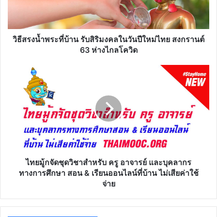
รับ
สิริ
มงคล
ใน
วิธีสรงน้ำพระที่บ้าน รับสิริมงคลในวันปีใหม่ไทย สงกรานต์
วัน
63 ห่างไกลโควิด
ปี
ใหม่
ไท
ไทย
ยมู้ก
สงกรานต์
จัด
63
ชุด
ห่าง
วิชา
ไกล
สำหรับ
โค
ครู
วิด
อาจารย์
และ
บุคลากร
ไทยมู้กจัดชุดวิชาสำหรับ ครู อาจารย์ และบุคลากร
ทางการ
ทางการศึกษา สอน & เรียนออนไลน์ที่บ้าน ไม่เสียค่าใช้
ศึกษา
จ่าย
สอน
&
เรียน