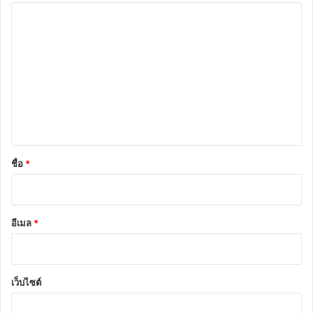
ค
ว
า
ม
เ
ห็
น
*
ชื่อ
*
อีเมล
*
เว็บไซต์