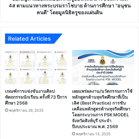
ความ
4ส ตามแนวทางพระบรมราโชบาย ด้านการศึกษา "อนุชน
ดี
คนดี" โดยมูลนิธิครูของแผ่นดิน
4ส
ตาม
แนวทาง
พระบรม
Related Articles
ราโชบาย
ด้าน
การ
ศึกษา
"อนุชน
คนดี"
โดย
มูลนิธิ
เกณฑ์การแข่งขันงานศิลป
เผยแพร่ผลงาน/นวัตกรรมการใช้
ครู
หัตถกรรมนักเรียน ครั้งที่ 73 ปีการ
หลักสูตรต้านทุจริตศึกษาที่เป็น
ของ
ศึกษา 2568
เลิศ (Best Practice) การขับ
เคลื่อนหลักสูตรต้านทุจริตศึกษา
แผ่น
พฤศจิกายน 26, 2025
โดยกระบวนการ PSK MODEL
ดิน
จังหวัดสิงห์บุรี ประจํา
ปีงบประมาณ พ.ศ. 2569
พฤศจิกายน 13, 2025