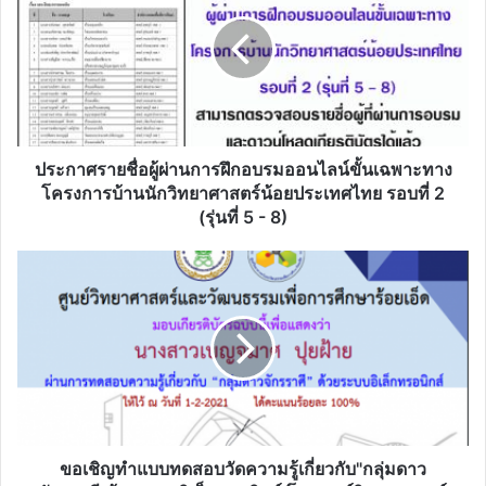
ชื่อ
ผู้
ผ่าน
การ
ฝึก
อบรม
ออนไลน์
ขั้น
ประกาศรายชื่อผู้ผ่านการฝึกอบรมออนไลน์ขั้นเฉพาะทาง
เฉพาะ
โครงการบ้านนักวิทยาศาสตร์น้อยประเทศไทย รอบที่ 2
ทาง
(รุ่นที่ 5 - 8)
โครงการ
บ้าน
ขอ
นัก
เชิญ
วิทยาศาสตร์
ทำ
น้อย
แบบ
ประเทศไทย
ทดสอบ
รอบ
วัด
ที่
ความ
2
รู้
(รุ่น
เกี่ยว
ที่
กับ"กลุ่ม
ขอเชิญทำแบบทดสอบวัดความรู้เกี่ยวกับ"กลุ่มดาว
5