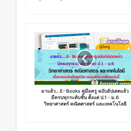
มา
แล้ว...E-
Books
คู่มือ
ครู
ฉบับ
อัปเดต
แล้ว
มี
ครบ
มาแล้ว...E- Books คู่มือครู ฉบับอัปเดตแล้ว
ทุก
มีครบทุกระดับชั้น ตั้งแต่ ป.1 - ม.6
ระดับ
วิทยาศาสตร์ คณิตศาสตร์ และเทคโนโลยี
ชั้น
ตั้งแต่
ป.1
-