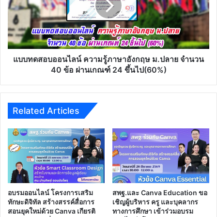
คล่อง
รู้
ภาษา
อังกฤษ
ม.ปลาย
จำนวน
40
แบบทดสอบออนไลน์ ความรู้ภาษาอังกฤษ ม.ปลาย จำนวน
ข้อ
40 ข้อ ผ่านเกณฑ์ 24 ขึ้นไป(60%)
ผ่าน
เกณฑ์
24
ขึ้น
Related Articles
ไป(60%)
อบรมออนไลน์ โครงการเสริม
สพฐ.และ Canva Education ขอ
ทักษะดิจิทัล สร้างสรรค์สื่อการ
เชิญผู้บริหาร ครู และบุคลากร
สอนยุคใหม่ด้วย Canva เกียรติ
ทางการศึกษา เข้าร่วมอบรม