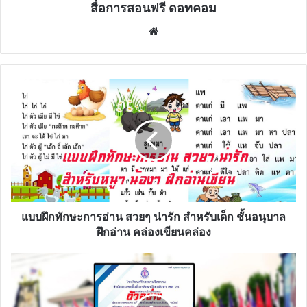
สื่อการสอนฟรี ดอทคอม
Website
แบบ
ฝึก
ทักษะ
การ
อ่าน
สวยๆ
น่า
รัก
สำหรับ
เด็ก
แบบฝึกทักษะการอ่าน สวยๆ น่ารัก สำหรับเด็ก ชั้นอนุบาล
ชั้น
ฝึกอ่าน คล่องเขียนคล่อง
อนุบาล
ฝึก
แบบ
อ่าน
ทดสอบ
คล่อง
ออนไลน์
เขียน
ความ