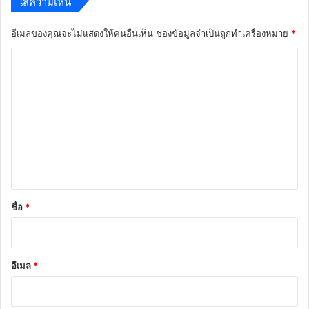
ใส่ความเห็น
อีเมลของคุณจะไม่แสดงให้คนอื่นเห็น
ช่องข้อมูลจำเป็นถูกทำเครื่องหมาย
*
ค
ว
า
ม
เ
ห็
น
*
ชื่อ
*
อีเมล
*