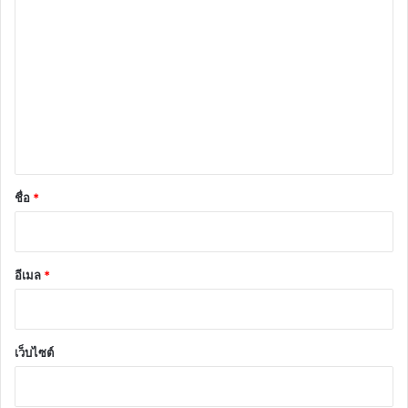
ค
ว
า
ม
เ
ห็
น
*
ชื่อ
*
อีเมล
*
เว็บไซต์