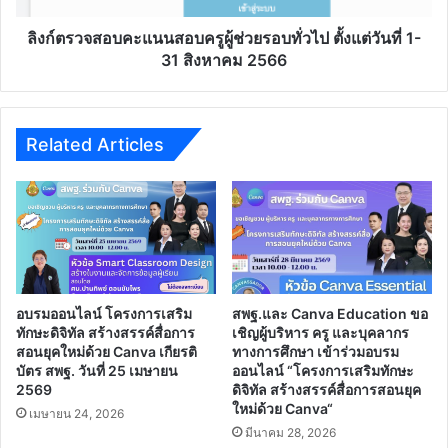
การ
รอบ
พัฒนา
ทั่วไป
ลิงก์ตรวจสอบคะแนนสอบครูผู้ช่วยรอบทั่วไป ตั้งแต่วันที่ 1-
ที่
ตั้งแต่
31 สิงหาคม 2566
ยั่งยืน”เปิด
วัน
ระบบ
ที่
ลง
1-
ทะเบียน
31
Related Articles
รับ
สิงหาคม
เกียรติ
2566
บัตร
สำนักงาน
เลขาธิการ
สภา
การ
ศึกษา
อบรมออนไลน์ โครงการเสริม
สพฐ.และ Canva Education ขอ
ทักษะดิจิทัล สร้างสรรค์สื่อการ
เชิญผู้บริหาร ครู และบุคลากร
สอนยุคใหม่ด้วย Canva เกียรติ
ทางการศึกษา เข้าร่วมอบรม
บัตร สพฐ. วันที่ 25 เมษายน
ออนไลน์ “โครงการเสริมทักษะ
2569
ดิจิทัล สร้างสรรค์สื่อการสอนยุค
ใหม่ด้วย Canva“
เมษายน 24, 2026
มีนาคม 28, 2026