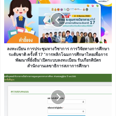
ทะเบียน
การ
ประชุม
ทาง
วิชาการ
การ
วิจัย
ทางการ
ศึกษา
ลงทะเบียน การประชุมทางวิชาการ การวิจัยทางการศึกษา
ระดับ
ระดับชาติ ครั้งที่ 17 “การพลิกโฉมการศึกษาไทยเพื่อการ
ชาติ
พัฒนาที่ยั่งยืน”เปิดระบบลงทะเบียน รับเกียรติบัตร
ครั้ง
สำนักงานเลขาธิการสภาการศึกษา
ที่
17
ลิงก์
“การ
ตรวจ
พลิก
สอบ
โฉม
คะแนน
การ
สอบ
ศึกษา
ครู
ไทย
ผู้
เพื่อ
ช่วย