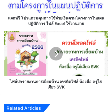
จ่าย
เงิน
ตาม
โครงการ
แจกฟรี โปรแกรมคุมการใช้จ่ายเงินตามโครงการในแผน
ใน
ปฏิบัติการ ไฟล์ Excel ใช้งานง่าย
แผน
ปฏิบัติ
ไฟล์
การ
ปก
ไฟล์
รายงาน
Excel
การ
ใช้
เยี่ยม
งาน
บ้าน
ง่าย
เครดิต
ไฟล์
ห้อง
สื่อ
ไฟล์ปกรายงานการเยี่ยมบ้าน เครดิตไฟล์ ห้องสื่อ ครูไข่
ครู
เจียว SVK
ไข่
เจียว
SVK
Related Articles