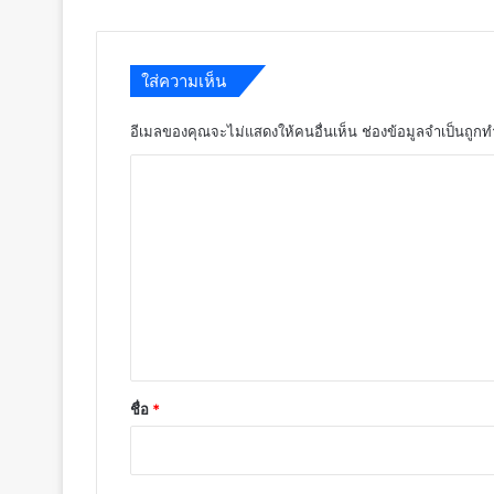
ใส่ความเห็น
อีเมลของคุณจะไม่แสดงให้คนอื่นเห็น
ช่องข้อมูลจำเป็นถูก
ค
ว
า
ม
เ
ห็
น
*
ชื่อ
*