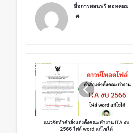
สื่อการสอนฟรี ดอทคอม
Website
แนว
จัด
ทำคํา
สั่ง
แต่ง
ตั้ง
คณะ
ทํา
งาน
ITA
แนวจัดทำคําสั่งแต่งตั้งคณะทํางาน ITA งบ
งบ
2566 ไฟล์ word แก้ไขได้