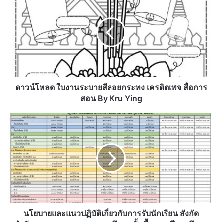
ใบ
งาน
ระบาย
สี
ลอย
กระทง
เครดิต
เพจ
สื่อ
ดาวน์โหลด ใบงานระบายสีลอยกระทง เครดิตเพจ สื่อการ
การ
สอน By Kru Ying
สอน
By
นโยบาย
Kru
และ
Ying
แนว
ปฏิบัติ
เกี่ยว
กับ
การ
รับ
นักเรียน
สังกัด
นโยบายและแนวปฏิบัติเกี่ยวกับการรับนักเรียน สังกัด
สำนักงาน