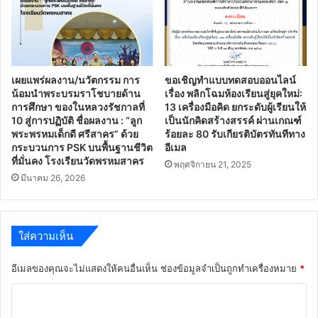
เผยแพร่ผลงาน/นวัตกรรม การ
ขอเชิญทำแบบทดสอบออนไลน์
น้อมนำพระบรมราโชบายด้าน
เรื่อง พลิกโฉมห้องเรียนสู่ยุคใหม่:
การศึกษา ของในหลวงรัชกาลที่
13 เครื่องมือคิด ยกระดับผู้เรียนให้
10 สู่การปฏิบัติ ชื่อผลงาน : “ลูก
เป็นนักคิดสร้างสรรค์ ผ่านเกณฑ์
พระพรหมเด็กดี ศรีสาคร” ด้วย
ร้อยละ 80 รับเกียรติบัตรทันทีทาง
กระบวนการ PSK บนพื้นฐานชีวิต
อีเมล
ที่มั่นคง โรงเรียนวัดพรหมสาคร
พฤศจิกายน 21, 2025
มีนาคม 26, 2026
ใส่ความเห็น
อีเมลของคุณจะไม่แสดงให้คนอื่นเห็น
ช่องข้อมูลจำเป็นถูกทำเครื่องหมาย
*
ค
ว