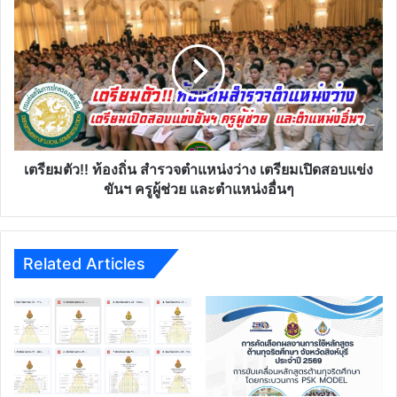
การ
ตัว!!
ที่
ท้อง
ก.ค.ศ.
ถิ่น
กำหนด
สำรวจ
ตำแหน่ง
ว่าง
เตรียม
เปิด
สอบ
เตรียมตัว!! ท้องถิ่น สำรวจตำแหน่งว่าง เตรียมเปิดสอบแข่ง
แข่ง
ขันฯ ครูผู้ช่วย และตำแหน่งอื่นๆ
ขันฯ
ครู
ผู้
ช่วย
Related Articles
และ
ตำ
แหน่
งอื่นๆ