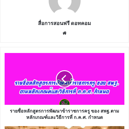
สื่อการสอนฟรี ดอทคอม
Website
ราย
ชื่อ
หลักสูตร
การ
พัฒนา
ข้าราชการ
ครู
ของ
สพฐ.ตาม
หลัก
รายชื่อหลักสูตรการพัฒนาข้าราชการครู ของ สพฐ.ตาม
เกณฑ์
หลักเกณฑ์และวิธีการที่ ก.ค.ศ. กำหนด
และ
วิธี
เตรียม