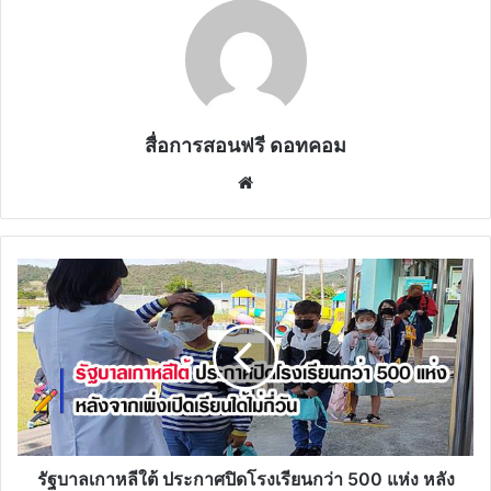
สื่อการสอนฟรี ดอทคอม
Website
รัฐบาล
เกาหลีใต้
ประกาศ
ปิด
โรงเรียน
กว่า
500
แห่ง
หลัง
จาก
รัฐบาลเกาหลีใต้ ประกาศปิดโรงเรียนกว่า 500 แห่ง หลัง