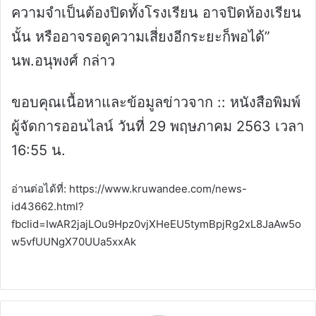
ความจำเป็นต้องปิดทั้งโรงเรียน อาจปิดห้องเรียน
นั้น หรืออาจรอดูความเสี่ยงอีกระยะก็พอได้”
นพ.อนุพงศ์ กล่าว
ขอบคุณเนื้อหาและข้อมูลข่าวจาก :: หนังสือพิมพ์
ผู้จัดการออนไลน์ วันที่ 29 พฤษภาคม 2563 เวลา
16:55 น.
อ่านต่อได้ที่: https://www.kruwandee.com/news-
id43662.html?
fbclid=IwAR2jajLOu9Hpz0vjXHeEU5tymBpjRg2xL8JaAw5o
w5vfUUNgX70UUa5xxAk