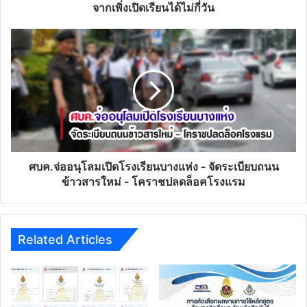
เพิ่ง
จากเพิ่งเปิดเรียนได้ไม่กี่วัน
เปิด
เรียน
ศบค.จ่อ
ได้
อนุโลม
ไม่
เปิด
กี่
โรงเรียน
วัน
บาง
แห่ง
-
จัด
ระเบียบ
ถนน
ศบค.จ่ออนุโลมเปิดโรงเรียนบางแห่ง - จัดระเบียบถนน
ข้าวสาร
ข้าวสารใหม่ - โคราชปลดล็อคโรงแรม
ใหม่
-
โคราช
ปลด
Related Articles
ล็อค
โรงแรม