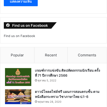
Find us on Facebook
Find us on Facebook
Popular
Recent
Comments
เกณฑ์การแข่งขัน ศิลปหัตถกรรมนักเรียน ครั้ง
ที่ 71 ปีการศึกษา 2566
ตุลาคม 5, 2022
ดาวน์โหลดไฟล์ฟรี แผนการสอนครบชั้น ตาม
หนังสือกระทรวง วิชาภาษาไทย ป.1-6
พฤษภาคม 28, 2020