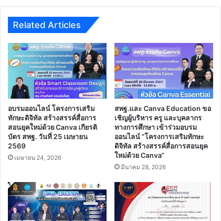
Performance
Agreement
(PA)"
Related Articles
อบรมออนไลน์ โครงการเสริม
สพฐ.และ Canva Education ขอ
ทักษะดิจิทัล สร้างสรรค์สื่อการ
เชิญผู้บริหาร ครู และบุคลากร
สอนยุคใหม่ด้วย Canva เกียรติ
ทางการศึกษา เข้าร่วมอบรม
บัตร สพฐ. วันที่ 25 เมษายน
ออนไลน์ “โครงการเสริมทักษะ
2569
ดิจิทัล สร้างสรรค์สื่อการสอนยุค
ใหม่ด้วย Canva“
เมษายน 24, 2026
มีนาคม 28, 2026