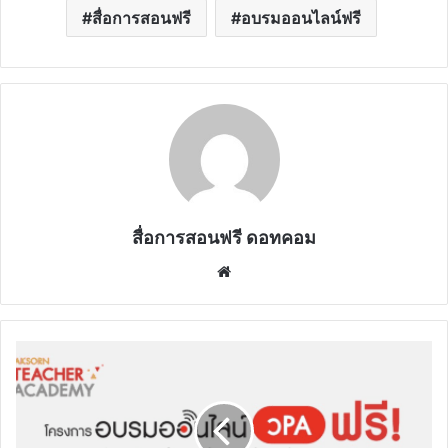
สื่อการสอนฟรี
อบรมออนไลน์ฟรี
สื่อการสอนฟรี ดอทคอม
Website
ลง
ทะเบียน
อบรม
วPA
ฟรี!