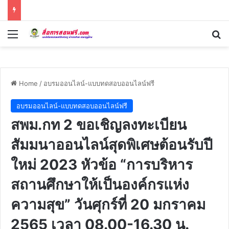
Menu
Se
Home
/
อบรมออนไลน์-แบบทดสอบออนไลน์ฟรี
อบรมออนไลน์-แบบทดสอบออนไลน์ฟรี
สพม.กท 2 ขอเชิญลงทะเบียน
สัมมนาออนไลน์สุดพิเศษต้อนรับปี
ใหม่ 2023 หัวข้อ “การบริหาร
สถานศึกษาให้เป็นองค์กรแห่ง
ความสุข” วันศุกร์ที่ 20 มกราคม
2565 เวลา 08.00-16.30 น.