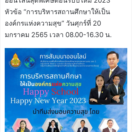
ออนไลน์สุดพิเศษต้อนรับปีใหม่ 2023
หัวข้อ “การบริหารสถานศึกษาให้เป็น
องค์กรแห่งความสุข” วันศุกร์ที่ 20
มกราคม 2565 เวลา 08.00-16.30 น.