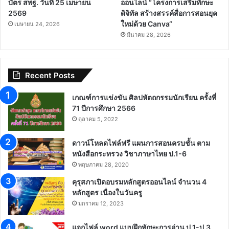
บัตร สพฐ. วันที่ 25 เมษายน
ออนไลน์ “โครงการเสริมทักษะ
2569
ดิจิทัล สร้างสรรค์สื่อการสอนยุค
ใหม่ด้วย Canva“
เมษายน 24, 2026
มีนาคม 28, 2026
Recent Posts
เกณฑ์การแข่งขัน ศิลปหัตถกรรมนักเรียน ครั้งที่
71 ปีการศึกษา 2566
ตุลาคม 5, 2022
ดาวน์โหลดไฟล์ฟรี แผนการสอนครบชั้น ตาม
หนังสือกระทรวง วิชาภาษาไทย ป.1-6
พฤษภาคม 28, 2020
คุรุสภาเปิดอบรมหลักสูตรออนไลน์ จำนวน 4
หลักสูตร เนื่องในวันครู
มกราคม 12, 2023
แจกไฟล์ word แบบฝึกทักษะการอ่าน ป.1-ป.3