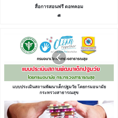
สื่อการสอนฟรี ดอทคอม
Website
แบบ
ประเมิน
สถาน
พัฒนา
เด็ก
ปฐมวัย
โดย
กรม
อนามัย
กระทรวง
แบบประเมินสถานพัฒนาเด็กปฐมวัย โดยกรมอนามัย
สาธารณสุข
กระทรวงสาธารณสุข
1
ก.ค.นี้
สวัสดิการ