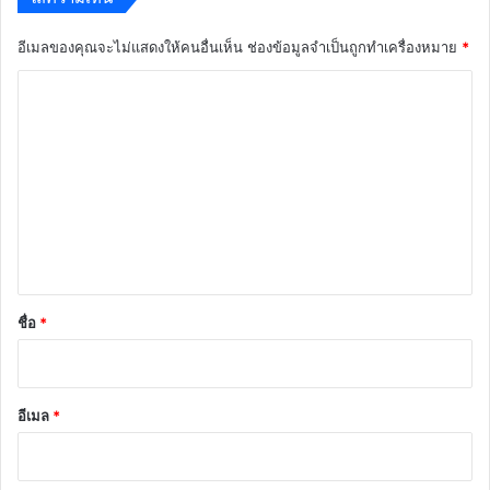
อีเมลของคุณจะไม่แสดงให้คนอื่นเห็น
ช่องข้อมูลจำเป็นถูกทำเครื่องหมาย
*
ค
ว
า
ม
เ
ห็
น
*
ชื่อ
*
อีเมล
*