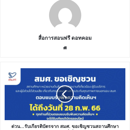
สื่อการสอนฟรี ดอทคอม
Website
ด่วน...รับ
เกียรติ
บัตร
จาก
สมศ.
ขอ
เชิญ
ชวน
สถาน
ศึกษา
ด่วน...รับเกียรติบัตรจาก สมศ. ขอเชิญชวนสถานศึกษา