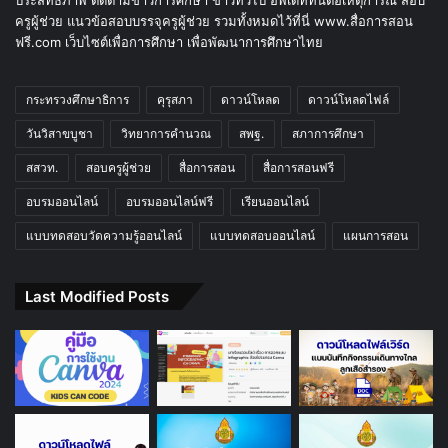
ประสิทธิภาพ ติดตามข่าวการศึกษา ข่าวทั่วไป อัพเดททันต่อเหตุการณ์ สอบ
ครูผู้ช่วย แนวข้อสอบบรรจุครูผู้ช่วย รวมทั้งหมดไว้ที่นี่ www.สื่อการสอน
ฟรี.com เว็บไซต์เพื่อการศึกษา เพื่อพัฒนาการศึกษาไทย
กระทรวงศึกษาธิการ
คุรุสภา
ดาวน์โหลด
ดาวน์โหลดไฟล์
วันวิสาขบูชา
วิทยาการคำนวณ
สพฐ.
สภาการศึกษา
สสวท.
สอบครูผู้ช่วย
สื่อการสอน
สื่อการสอนฟรี
อบรมออนไลน์
อบรมออนไลน์ฟรี
เรียนออนไลน์
แบบทดสอบวัดความรู้ออนไลน์
แบบทดสอบออนไลน์
แผนการสอน
Last Modified Posts