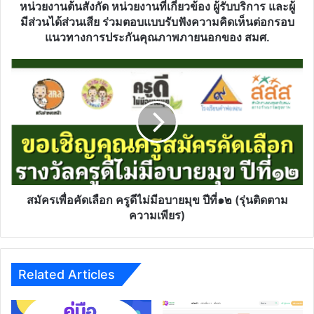
หน่วย
หน่วยงานต้นสังกัด หน่วยงานที่เกี่ยวข้อง ผู้รับบริการ และผู้
งาน
มีส่วนได้ส่วนเสีย ร่วมตอบแบบรับฟังความคิดเห็นต่อกรอบ
ต้น
แนวทางการประกันคุณภาพภายนอกของ สมศ.
สังกัด
หน่วย
สมัคร
งาน
เพื่อ
ที่
คัด
เกี่ยวข้อง
เลือก
ผู้รับ
ครู
บริการ
ดี
และ
ไม่มี
ผู้
อบายมุข
มี
ปี
ส่วน
ที่๑๒
สมัครเพื่อคัดเลือก ครูดีไม่มีอบายมุข ปีที่๑๒ (รุ่นติดตาม
ได้
(รุ่น
ความเพียร)
ส่วน
ติดตาม
เสีย
ความ
ร่วม
เพียร)
ตอบ
Related Articles
แบบ
รับ
ฟัง