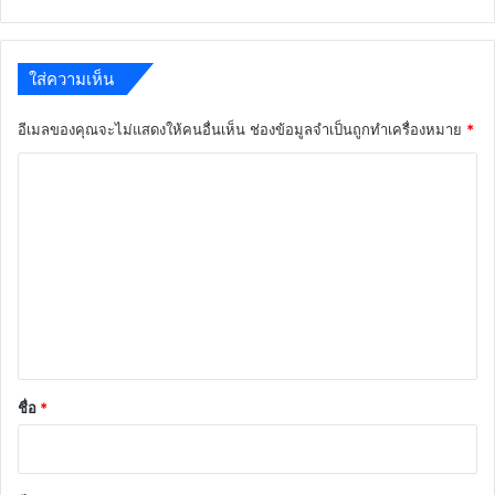
ใส่ความเห็น
อีเมลของคุณจะไม่แสดงให้คนอื่นเห็น
ช่องข้อมูลจำเป็นถูกทำเครื่องหมาย
*
ค
ว
า
ม
เ
ห็
น
*
ชื่อ
*