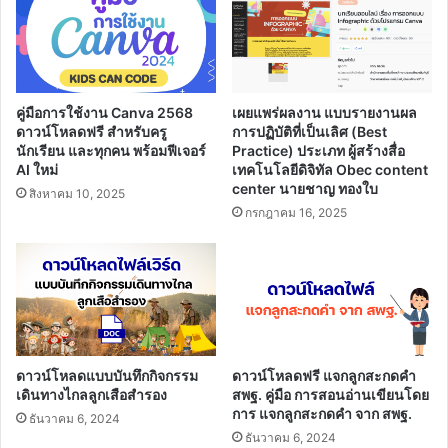
ความ
คิด
เห็น
ต่อกร
อบ
คู่มือการใช้งาน Canva 2568
เผยแพร่ผลงาน แบบรายงานผล
แนวทาง
ดาวน์โหลดฟรี สำหรับครู
การปฏิบัติที่เป็นเลิศ (Best
การ
นักเรียน และทุกคน พร้อมฟีเจอร์
Practice) ประเภท ผู้สร้างสื่อ
ประกัน
AI ใหม่
เทคโนโลยีดิจิทัล Obec content
คุณภาพ
center นายชาญ ทองใบ
สิงหาคม 10, 2025
ภายนอก
กรกฎาคม 16, 2025
ของ
สมศ.
ดาวน์โหลดแบบบันทึกกิจกรรม
ดาวน์โหลดฟรี แจกลูกสะกดคำ
เดินทางไกลลูกเสือสำรอง
สพฐ. คู่มือ การสอนอ่านเขียนโดย
การ แจกลูกสะกดคำ จาก สพฐ.
ธันวาคม 6, 2024
ธันวาคม 6, 2024