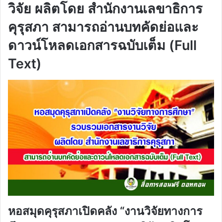
วิจัย ผลิตโดย สำนักงานเลขาธิการ
คุรุสภา สามารถอ่านบทคัดย่อและ
ดาวน์โหลดเอกสารฉบับเต็ม (Full
Text)
หอสมุดคุรุสภาเปิดคลัง “งานวิจัยทางการ