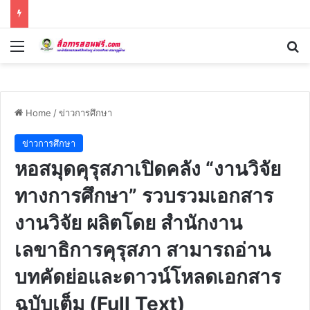
Menu
Se
Home
/
ข่าวการศึกษา
ข่าวการศึกษา
หอสมุดคุรุสภาเปิดคลัง “งานวิจัย
ทางการศึกษา” รวบรวมเอกสาร
งานวิจัย ผลิตโดย สำนักงาน
เลขาธิการคุรุสภา สามารถอ่าน
บทคัดย่อและดาวน์โหลดเอกสาร
ฉบับเต็ม (Full Text)