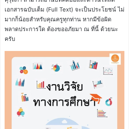
เอกสารฉบับเต็ม (Full Text) จะเป็นประโยชน์ ไม่
มากก็น้อยสำหรับคุณครูทุกท่าน หากมีข้อผิด
พลาดประการใด ต้องขออภัยมา ณ ที่นี้ ด้วยนะ
ครับ