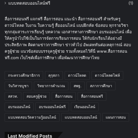
แบบทดสอบออนไลน์ฟรี
(1)
สื่อการสอนฟรี แจกฟรี สื่อการสอน แนะนำ สื่อการสอนฟรี สำหรับครู
ดาวน์โหลด ใบงาน ใบความรู้ สื่อออนไลน์ แบบฝึกหัด ข้อสอบ ทุกรายวิชา
ทุกกลุ่มสาระการเรียนรู้ บทความ เอกสารทางการศึกษา อบรมออนไลน์ เพื่อ
ให้ครูนำไปใช้เป็นในการจัดการเรียนการสอน ให้กับนักเรียนได้อย่างมี
ประสิทธิภาพ ติดตามข่าวการศึกษา ข่าวทั่วไป อัพเดททันต่อเหตุการณ์ สอบ
ครูผู้ช่วย แนวข้อสอบบรรจุครูผู้ช่วย รวมทั้งหมดไว้ที่นี่ www.สื่อการสอน
ฟรี.com เว็บไซต์เพื่อการศึกษา เพื่อพัฒนาการศึกษาไทย
กระทรวงศึกษาธิการ
คุรุสภา
ดาวน์โหลด
ดาวน์โหลดไฟล์
วันวิสาขบูชา
วิทยาการคำนวณ
สพฐ.
สภาการศึกษา
สสวท.
สอบครูผู้ช่วย
สื่อการสอน
สื่อการสอนฟรี
อบรมออนไลน์
อบรมออนไลน์ฟรี
เรียนออนไลน์
แบบทดสอบวัดความรู้ออนไลน์
แบบทดสอบออนไลน์
แผนการสอน
Last Modified Posts