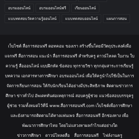
อบรมออนไลน์
อบรมออนไลน์ฟรี
เรียนออนไลน์
แบบทดสอบวัดความรู้ออนไลน์
แบบทดสอบออนไลน์
แผนการสอน
เว็บไซต์ สื่อการสอนฟรี ดอทคอม ของเรา สร้างขึ้นโดยมีวัตถุประสงค์เพื่อ
แจกฟรี สื่อการสอน แนะนำ สื่อการสอนฟรี สำหรับครู ดาวน์โหลด ใบงาน ใบ
ความรู้ สื่อออนไลน์ แบบฝึกหัด ข้อสอบ ทุกรายวิชา ทุกกลุ่มสาระการเรียนรู้
บทความ เอกสารทางการศึกษา อบรมออนไลน์ เพื่อให้ครูนำไปใช้เป็นในการ
จัดการเรียนการสอน ให้กับนักเรียนได้อย่างมีประสิทธิภาพ ติดตามข่าวการ
ศึกษา ข่าวทั่วไป อัพเดททันต่อเหตุการณ์ สอบครูผู้ช่วย แนวข้อสอบบรรจุครู
ผู้ช่วย รวมทั้งหมดไว้ที่นี่ www.สื่อการสอนฟรี.com เว็บไซต์เพื่อการศึกษา
และยังสามารถติดตามได้ทางแฟนเพจ สื่อการสอนฟรี อีกช่องทาง เพื่อ
พัฒนาการศึกษาไทย โดยไม่แสวงหาผลกำไรแต่อย่างใด
ข่าวการศึกษา
ดาวน์โหลดสื่อ
สื่อการสอนฟรี
ไฟล์งานครู