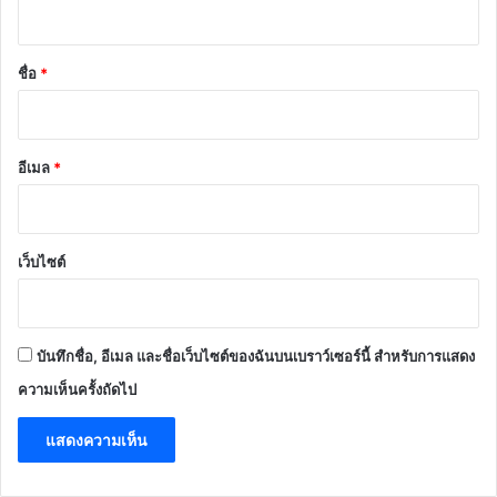
น
*
ชื่อ
*
อีเมล
*
เว็บไซต์
บันทึกชื่อ, อีเมล และชื่อเว็บไซต์ของฉันบนเบราว์เซอร์นี้ สำหรับการแสดง
ความเห็นครั้งถัดไป