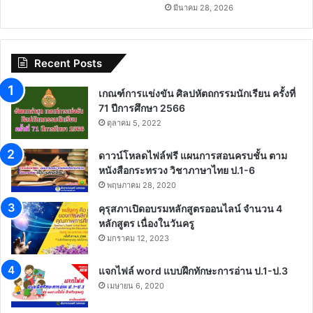
มีนาคม 28, 2026
Recent Posts
เกณฑ์การแข่งขัน ศิลปหัตถกรรมนักเรียน ครั้งที่
71 ปีการศึกษา 2566
ตุลาคม 5, 2022
ดาวน์โหลดไฟล์ฟรี แผนการสอนครบชั้น ตาม
หนังสือกระทรวง วิชาภาษาไทย ป.1-6
พฤษภาคม 28, 2020
คุรุสภาเปิดอบรมหลักสูตรออนไลน์ จำนวน 4
หลักสูตร เนื่องในวันครู
มกราคม 12, 2023
แจกไฟล์ word แบบฝึกทักษะการอ่าน ป.1-ป.3
เมษายน 6, 2020