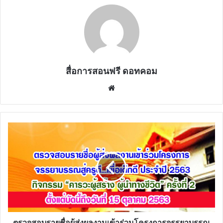
สื่อการสอนฟรี ดอทคอม
Website
ตรวจ
สอบ
ราย
ชื่อ
ผู้
ส่ง
ผล
งาน
เข้า
ร่วม
ตรวจสอบรายชื่อผู้ส่งผลงานเข้าร่วมโครงการจรรยาบรรณ