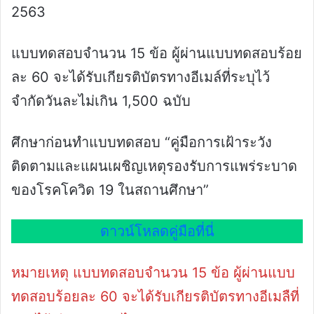
2563
แบบทดสอบจำนวน 15 ข้อ ผู้ผ่านแบบทดสอบร้อย
ละ 60 จะได้รับเกียรติบัตรทางอีเมล์ที่ระบุไว้
จำกัดวันละไม่เกิน 1,500 ฉบับ
ศึกษาก่อนทำแบบทดสอบ “คู่มือการเฝ้าระวัง
ติดตามและแผนเผชิญเหตุรองรับการแพร่ระบาด
ของโรคโควิด 19 ในสถานศึกษา”
ดาวน์โหลดคู่มือที่นี่
หมายเหตุ แบบทดสอบจำนวน 15 ข้อ ผู้ผ่านแบบ
ทดสอบร้อยละ 60 จะได้รับเกียรติบัตรทางอีเมลืที่