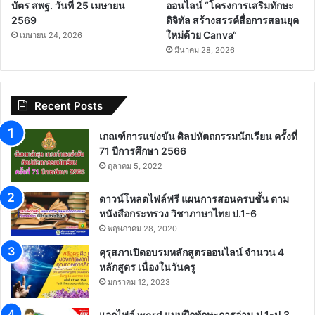
บัตร สพฐ. วันที่ 25 เมษายน
ออนไลน์ “โครงการเสริมทักษะ
2569
ดิจิทัล สร้างสรรค์สื่อการสอนยุค
ใหม่ด้วย Canva“
เมษายน 24, 2026
มีนาคม 28, 2026
Recent Posts
เกณฑ์การแข่งขัน ศิลปหัตถกรรมนักเรียน ครั้งที่
71 ปีการศึกษา 2566
ตุลาคม 5, 2022
ดาวน์โหลดไฟล์ฟรี แผนการสอนครบชั้น ตาม
หนังสือกระทรวง วิชาภาษาไทย ป.1-6
พฤษภาคม 28, 2020
คุรุสภาเปิดอบรมหลักสูตรออนไลน์ จำนวน 4
หลักสูตร เนื่องในวันครู
มกราคม 12, 2023
แจกไฟล์ word แบบฝึกทักษะการอ่าน ป.1-ป.3