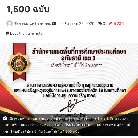
1,500 ฉบับ
Send
สื่อการสอนฟรี ดอทคอม
ธันวาคม 25, 2020
0
5,236
an
Less than a minute
email
เชิญชวนทำแบบทดสอบออนไลน์ ความรู้ความเข้าใจ การเฝ้าระวังติดตามและ
แผนเผชิญเหตุรองรับการแพร่ระบาดของโรคโควิด 19 ในสถานศึกษา สพป.อุทัยธานี
เขต 1 รับเกียรติบัตร จำกัดวันละไม่เกิน 1,500 ฉบับ