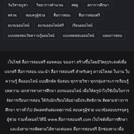
วันวิสาขบูชา
วิทยาการคำนวณ
สพฐ.
สภาการศึกษา
สสวท.
สอบครูผู้ช่วย
สื่อการสอน
สื่อการสอนฟรี
อบรมออนไลน์
อบรมออนไลน์ฟรี
เรียนออนไลน์
แบบทดสอบวัดความรู้ออนไลน์
แบบทดสอบออนไลน์
แผนการสอน
เว็บไซต์ สื่อการสอนฟรี ดอทคอม ของเรา สร้างขึ้นโดยมีวัตถุประสงค์เพื่อ
แจกฟรี สื่อการสอน แนะนำ สื่อการสอนฟรี สำหรับครู ดาวน์โหลด ใบงาน ใบ
ความรู้ สื่อออนไลน์ แบบฝึกหัด ข้อสอบ ทุกรายวิชา ทุกกลุ่มสาระการเรียนรู้
บทความ เอกสารทางการศึกษา อบรมออนไลน์ เพื่อให้ครูนำไปใช้เป็นในการ
จัดการเรียนการสอน ให้กับนักเรียนได้อย่างมีประสิทธิภาพ ติดตามข่าวการ
ศึกษา ข่าวทั่วไป อัพเดททันต่อเหตุการณ์ สอบครูผู้ช่วย แนวข้อสอบบรรจุครู
ผู้ช่วย รวมทั้งหมดไว้ที่นี่ www.สื่อการสอนฟรี.com เว็บไซต์เพื่อการศึกษา
และยังสามารถติดตามได้ทางแฟนเพจ สื่อการสอนฟรี อีกช่องทาง เพื่อ