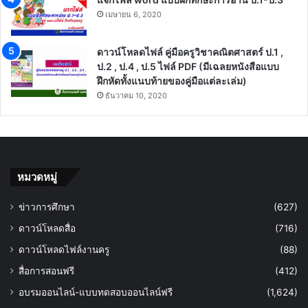
เมษายน 6, 2020
ดาวน์โหลดไฟล์ คู่มือครูวิชาคณิตศาสตร์ ป.1 ,
ป.2 , ป.4 , ป.5 ไฟล์ PDF (มีเฉลยหนังสือแบบ
ฝึกหัดทั้งแนบท้ายของคู่มือแต่ละเล่ม)
ธันวาคม 10, 2020
หมวดหมู่
ข่าวการศึกษา
(627)
ดาวน์โหลดสื่อ
(716)
ดาวน์โหลดไฟล์งานครู
(88)
สื่อการสอนฟรี
(412)
อบรมออนไลน์-แบบทดสอบออนไลน์ฟรี
(1,624)