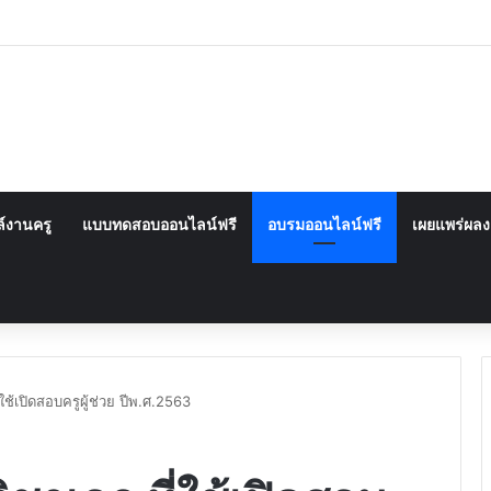
์งานครู
แบบทดสอบออนไลน์ฟรี
อบรมออนไลน์ฟรี
เผยแพร่ผล
ใช้เปิดสอบครูผู้ช่วย ปีพ.ศ.2563