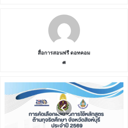
สื่อการสอนฟรี ดอทคอม
Website
เผย
แพร่
ผล
งาน/
นวัตกรรม
การ
ใช้
หลักสูตร