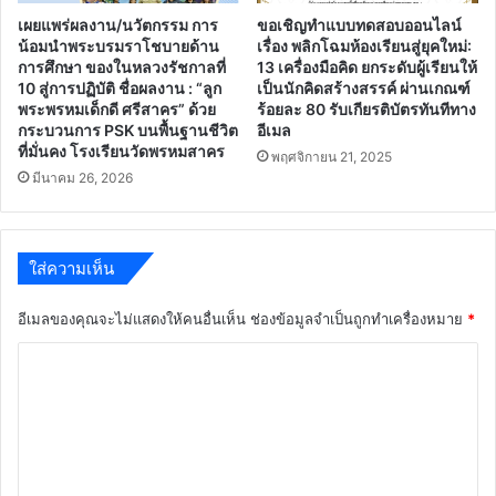
เผยแพร่ผลงาน/นวัตกรรม การ
ขอเชิญทำแบบทดสอบออนไลน์
น้อมนำพระบรมราโชบายด้าน
เรื่อง พลิกโฉมห้องเรียนสู่ยุคใหม่:
การศึกษา ของในหลวงรัชกาลที่
13 เครื่องมือคิด ยกระดับผู้เรียนให้
10 สู่การปฏิบัติ ชื่อผลงาน : “ลูก
เป็นนักคิดสร้างสรรค์ ผ่านเกณฑ์
พระพรหมเด็กดี ศรีสาคร” ด้วย
ร้อยละ 80 รับเกียรติบัตรทันทีทาง
กระบวนการ PSK บนพื้นฐานชีวิต
อีเมล
ที่มั่นคง โรงเรียนวัดพรหมสาคร
พฤศจิกายน 21, 2025
มีนาคม 26, 2026
ใส่ความเห็น
อีเมลของคุณจะไม่แสดงให้คนอื่นเห็น
ช่องข้อมูลจำเป็นถูกทำเครื่องหมาย
*
ค
ว
า
ม
เ