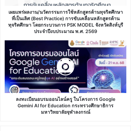
ต้าน
ทุจริต
เผยแพร่ผลงาน/นวัตกรรมการใช้หลักสูตรต้านทุจริตศึกษา
ศึกษา
ที่เป็นเลิศ (Best Practice) การขับเคลื่อนหลักสูตรต้าน
ที่
ทุจริตศึกษา โดยกระบวนการ PSK MODEL จังหวัดสิงห์บุรี
เป็น
ประจําปีงบประมาณ พ.ศ. 2569
เลิศ
(Best
ลง
Practice)
ทะเบียน
การ
อบรม
ขับ
ออนไลน์
เคลื่อน
ครู
หลักสูตร
ใน
ต้าน
โครงการ
ทุจริต
Google
ศึกษา
Gemini
โดย
AI
ลงทะเบียนอบรมออนไลน์ครู ในโครงการ Google
กระบวนการ
for
Gemini AI for Education กระทรวงศึกษาธิการ
PSK
Education
มหาวิทยาลัยจุฬาลงกรณ์
MODEL
กระทรวง
จังหวัด
ศึกษาธิการ
สิงห์บุรี
มหาวิทยาลัย