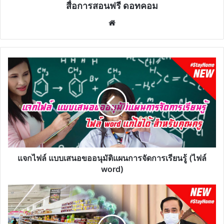
สื่อการสอนฟรี ดอทคอม
Website
แจก
ไฟล์
แบบ
เสนอ
ขอ
อนุมัติ
แผนการ
จัดการ
เรียน
รู้
แจกไฟล์ แบบเสนอขออนุมัติแผนการจัดการเรียนรู้ (ไฟล์
(ไฟล์
word)
word)
เตรียม
ตัวอย่าง
ไร
หาก