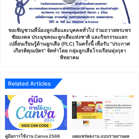
ตัว
ลูก
ชี้
เสือ
วัดฯ
และ
(ฉบับ
บุคคล
ปรับปรุง
ทั่วไป
ขอเชิญชวนพี่น้องลูกเสือและบุคคลทั่วไป ร่วมถวายพระพร
พ.ศ.
ร่วม
ชัยมงคล ประมุขคณะลูกเสือแห่งชาติ และกิจกรรมแลก
2560)
ถวาย
เปลี่ยนเรียนรู้ด้านลูกเสือ (PLC) ในครั้งนี้ เพื่อรับ "ประกาศ
พระพร
เกียรติคุณบัตร" จัดทำโดย กลุ่มลูกเสือโรงเรียนทุ่งกุลา
ชัยมงคล
พิทยาคม
ประมุข
คณะ
ลูก
เสือ
Related Articles
แห่ง
ชาติ
และ
กิจกรรม
แลก
เปลี่ยน
เรียน
รู้
คู่มือการใช้งาน Canva 2568
เผยแพร่ผลงาน แบบรายงานผล