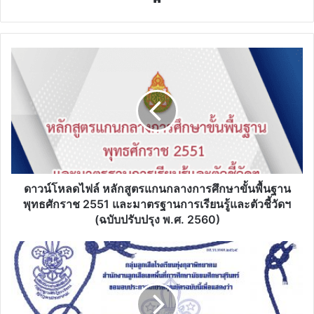
ดาวน์โหลด
ไฟล์
หลักสูตร
แกน
กลาง
การ
ศึกษา
ขั้น
พื้น
ฐาน
ดาวน์โหลดไฟล์ หลักสูตรแกนกลางการศึกษาขั้นพื้นฐาน
พุทธศักราช
พุทธศักราช 2551 และมาตรฐานการเรียนรู้และตัวชี้วัดฯ
2551
(ฉบับปรับปรุง พ.ศ. 2560)
และ
มาตรฐาน
ขอ
การ
เชิญ
เรียน
ชวน
รู้
พี่
และ
น้อง