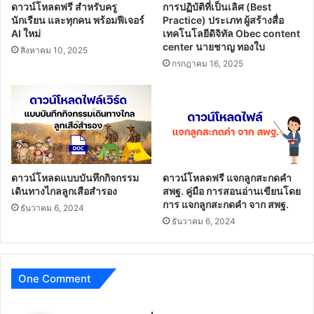
ด้าน
ดาวน์โหลดฟรี สำหรับครู
การปฏิบัติที่เป็นเลิศ (Best
ลูก
นักเรียน และทุกคน พร้อมฟีเจอร์
Practice) ประเภท ผู้สร้างสื่อ
เสือ
AI ใหม่
เทคโนโลยีดิจิทัล Obec content
center นายชาญ ทองใบ
(PLC)
สิงหาคม 10, 2025
ใน
กรกฎาคม 16, 2025
ครั้ง
นี้
เพื่อ
รับ
"ประกาศ
เกียรติคุณ
บัตร"
ดาวน์โหลดแบบบันทึกกิจกรรม
ดาวน์โหลดฟรี แจกลูกสะกดคำ
จัด
เดินทางไกลลูกเสือสำรอง
สพฐ. คู่มือ การสอนอ่านเขียนโดย
ทำ
การ แจกลูกสะกดคำ จาก สพฐ.
ธันวาคม 6, 2024
โดย
ธันวาคม 6, 2024
กลุ่ม
ลูก
เสือ
โรงเรียน
One Comment
ทุ่ง
กุลา
พิทยาคม