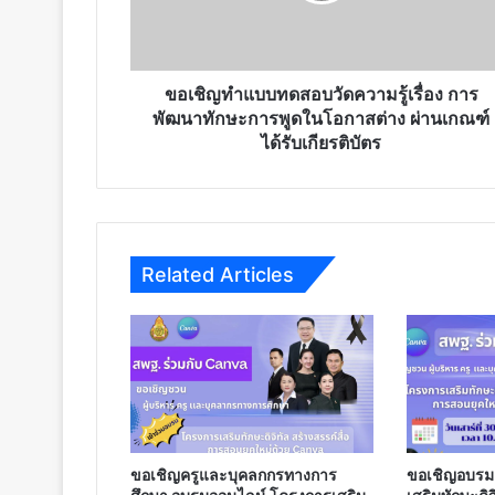
ความ
รู้
เรื่อง
การ
ขอเชิญทำแบบทดสอบวัดความรู้เรื่อง การ
พัฒนา
พัฒนาทักษะการพูดในโอกาสต่าง ผ่านเกณฑ์
ทักษะ
ได้รับเกียรติบัตร
การ
พูด
ใน
โอกาส
ต่าง
Related Articles
ผ่าน
เกณฑ์
ได้
รับ
เกียรติ
บัตร
ขอเชิญครูและบุคลกกรทางการ
ขอเชิญอบรม