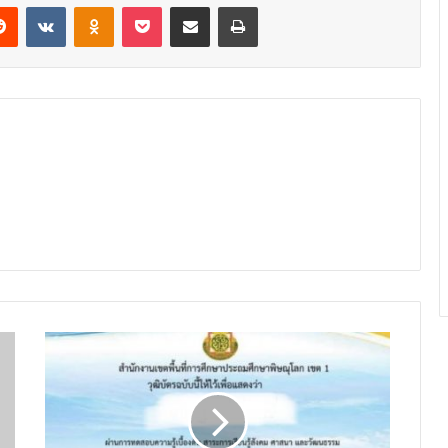
erest
Reddit
VKontakte
Odnoklassniki
Pocket
Share via Email
Print
แบบ
ทดสอบ
เกียรติ
บัตร
ออนไลน์
สาระ