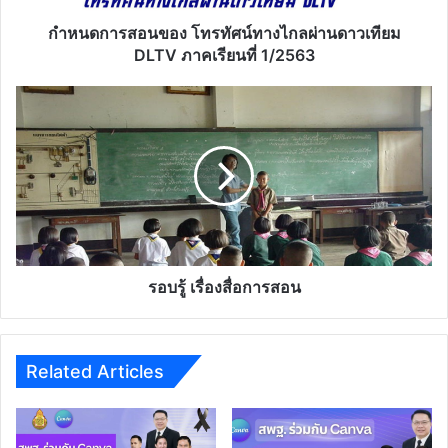
DLTV
ภาค
กำหนดการสอนของ โทรทัศน์ทางไกลผ่านดาวเทียม
เรียน
DLTV ภาคเรียนที่ 1/2563
ที่
1/2563
รอบรู้
เรื่อง
สื่อ
การ
สอน
รอบรู้ เรื่องสื่อการสอน
Related Articles