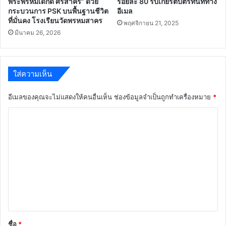
พระพรหมเด็กดี ศรีสาคร” ด้วย
ร้อยละ 80 รับเกียรติบัตรทันทีทาง
กระบวนการ PSK บนพื้นฐานชีวิต
อีเมล
ที่มั่นคง โรงเรียนวัดพรหมสาคร
พฤศจิกายน 21, 2025
มีนาคม 26, 2026
ใส่ความเห็น
อีเมลของคุณจะไม่แสดงให้คนอื่นเห็น
ช่องข้อมูลจำเป็นถูกทำเครื่องหมาย
*
ค
ว
า
ม
เ
ห็
น
*
ชื่อ
*