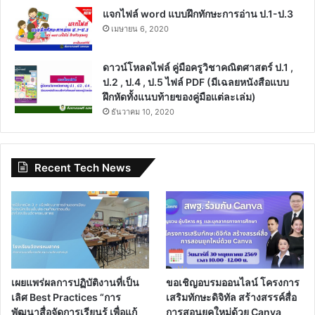
แจกไฟล์ word แบบฝึกทักษะการอ่าน ป.1-ป.3
เมษายน 6, 2020
ดาวน์โหลดไฟล์ คู่มือครูวิชาคณิตศาสตร์ ป.1 ,
ป.2 , ป.4 , ป.5 ไฟล์ PDF (มีเฉลยหนังสือแบบ
ฝึกหัดทั้งแนบท้ายของคู่มือแต่ละเล่ม)
ธันวาคม 10, 2020
Recent Tech News
เผยแพร่ผลการปฏิบัติงานที่เป็น
ขอเชิญอบรมออนไลน์ โครงการ
เลิศ Best Practices “การ
เสริมทักษะดิจิทัล สร้างสรรค์สื่อ
พัฒนาสื่อจัดการเรียนรู้ เพื่อแก้
การสอนยุคใหม่ด้วย Canva