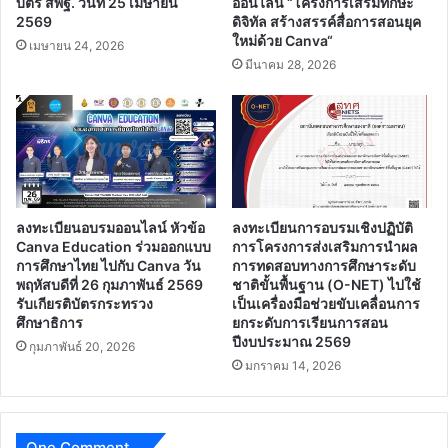
บัตร สพฐ. วันที่ 25 เมษายน
ออนไลน์ “โครงการเสริมทักษะ
ศึกษา
2569
ดิจิทัล สร้างสรรค์สื่อการสอนยุค
ใหม่ด้วย Canva“
เมษายน 24, 2026
มีนาคม 28, 2026
ลงทะเบียนอบรมออนไลน์ หัวข้อ
ลงทะเบียนการอบรมเชิงปฏิบัติ
Canva Education ร่วมออกแบบ
การโครงการส่งเสริมการนำผล
การศึกษาไทย ไปกับ Canva วัน
การทดสอบทางการศึกษาระดับ
พฤหัสบดีที่ 26 กุมภาพันธ์ 2569
ชาติขั้นพื้นฐาน (O-NET) ไปใช้
รับเกียรติบัตรกระทรวง
เป็นเครื่องมือช่วยขับเคลื่อนการ
ศึกษาธิการ
ยกระดับการเรียนการสอน
ปีงบประมาณ 2569
กุมภาพันธ์ 20, 2026
มกราคม 14, 2026
One Comment