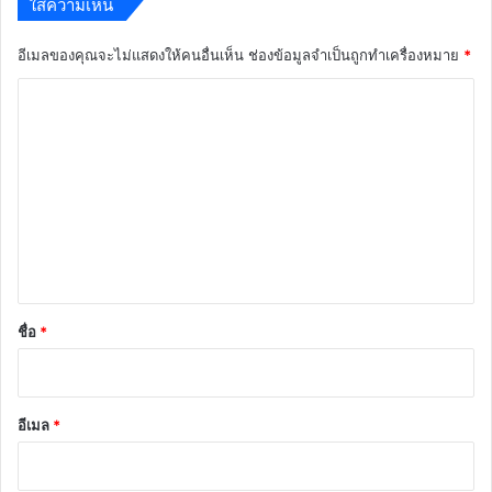
ใส่ความเห็น
อีเมลของคุณจะไม่แสดงให้คนอื่นเห็น
ช่องข้อมูลจำเป็นถูกทำเครื่องหมาย
*
ค
ว
า
ม
เ
ห็
น
*
ชื่อ
*
อีเมล
*