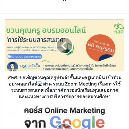
สทศ.
ขอ
เชิญ
ชวน
คุณครู
ประจำ
ชั้น
และ
ครู
แอ
สทศ. ขอเชิญชวนคุณครูประจำชั้นและครูแอดมิน เข้าร่วม
ดมิน
อบรมออนไลน์💻 ผ่าน ระบบ Zoom Meeting เรื่องการใช้
เข้า
ระบบสารสนเทศ เพื่อการคัดกรองนักเรียนทุนเสมอภาค
ร่วม
และแนวทางการบริหารจัดการของสถานศึกษา
อบรม
ออนไลน์
รวม
💻
คอร์ส
ผ่าน
Online
ระบบ
Marketing