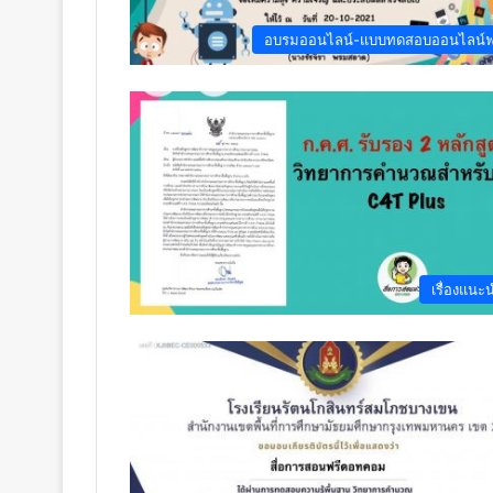
อบรมออนไลน์-แบบทดสอบออนไลน์ฟ
เรื่องแนะ