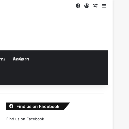
Facebook
Log In
Random Articl
Sidebar
งาน
ติดต่อเรา
Find us on Facebook
Find us on Facebook