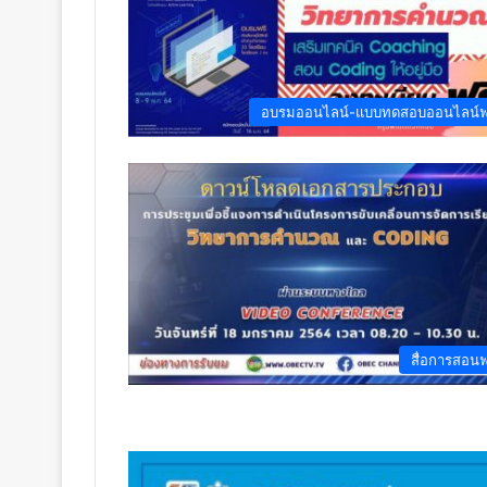
อบรมออนไลน์-แบบทดสอบออนไลน์ฟ
สื่อการสอนฟ