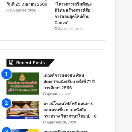
วันที่ 25 เมษายน 2569
“โครงการเสริมทักษะ
ดิจิทัล สร้างสรรค์สื่อ
เมษายน 24, 2026
การสอนยุคใหม่ด้วย
Canva“
มีนาคม 28, 2026
Recent Posts
เกณฑ์การแข่งขัน ศิลป
หัตถกรรมนักเรียน ครั้งที่ 71 ปี
การศึกษา 2566
ตุลาคม 5, 2022
ดาวน์โหลดไฟล์ฟรี แผนการ
สอนครบชั้น ตามหนังสือ
กระทรวง วิชาภาษาไทย ป.1-6
พฤษภาคม 28, 2020
คุรุสภาเปิดอบรมหลักสูตร