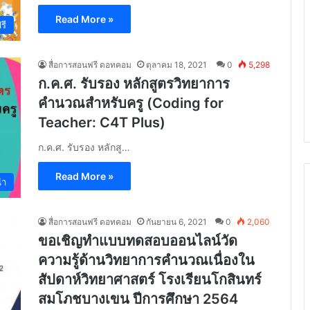
Read More »
รี
สื่อการสอนฟรี ดอทคอม
ตุลาคม 18, 2021
0
5,298
ก.ค.ศ. รับรอง หลักสูตรวิทยาการ
คำนวณสำหรับครู (Coding for
Teacher: C4T Plus)
ก.ค.ศ. รับรอง หลักสู…
Read More »
นำ
สื่อการสอนฟรี ดอทคอม
กันยายน 6, 2021
0
2,060
ขอเชิญทำแบบทดสอบออนไลน์วัด
ความรู้ด้านวิทยาการคำนวณเนื่องใน
สัปดาห์วิทยาศาสตร์ โรงเรียนโกสินทร์
สมโภชบางเขน ปีการศึกษา 2564