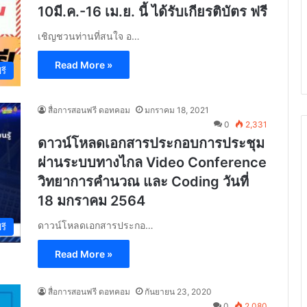
10มี.ค.-16 เม.ย. นี้ ได้รับเกียรติบัตร ฟรี
เชิญชวนท่านที่สนใจ อ…
Read More »
รี
สื่อการสอนฟรี ดอทคอม
มกราคม 18, 2021
0
2,331
ดาวน์โหลดเอกสารประกอบการประชุม
ผ่านระบบทางไกล Video Conference
วิทยาการคำนวณ และ Coding วันที่
18 มกราคม 2564
ดาวน์โหลดเอกสารประกอ…
รี
Read More »
สื่อการสอนฟรี ดอทคอม
กันยายน 23, 2020
0
2,080