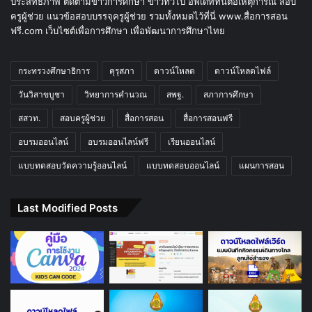
ประสิทธิภาพ ติดตามข่าวการศึกษา ข่าวทั่วไป อัพเดททันต่อเหตุการณ์ สอบ
ครูผู้ช่วย แนวข้อสอบบรรจุครูผู้ช่วย รวมทั้งหมดไว้ที่นี่ www.สื่อการสอน
ฟรี.com เว็บไซต์เพื่อการศึกษา เพื่อพัฒนาการศึกษาไทย
กระทรวงศึกษาธิการ
คุรุสภา
ดาวน์โหลด
ดาวน์โหลดไฟล์
วันวิสาขบูชา
วิทยาการคำนวณ
สพฐ.
สภาการศึกษา
สสวท.
สอบครูผู้ช่วย
สื่อการสอน
สื่อการสอนฟรี
อบรมออนไลน์
อบรมออนไลน์ฟรี
เรียนออนไลน์
แบบทดสอบวัดความรู้ออนไลน์
แบบทดสอบออนไลน์
แผนการสอน
Last Modified Posts