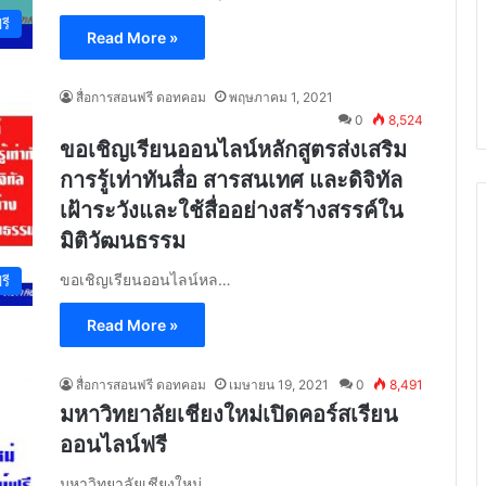
รี
Read More »
สื่อการสอนฟรี ดอทคอม
พฤษภาคม 1, 2021
0
8,524
ขอเชิญเรียนออนไลน์หลักสูตรส่งเสริม
การรู้เท่าทันสื่อ สารสนเทศ และดิจิทัล
เฝ้าระวังและใช้สื่ออย่างสร้างสรรค์ใน
มิติวัฒนธรรม
ขอเชิญเรียนออนไลน์หล…
รี
Read More »
สื่อการสอนฟรี ดอทคอม
เมษายน 19, 2021
0
8,491
มหาวิทยาลัยเชียงใหม่เปิดคอร์สเรียน
ออนไลน์ฟรี
มหาวิทยาลัยเชียงใหม่…