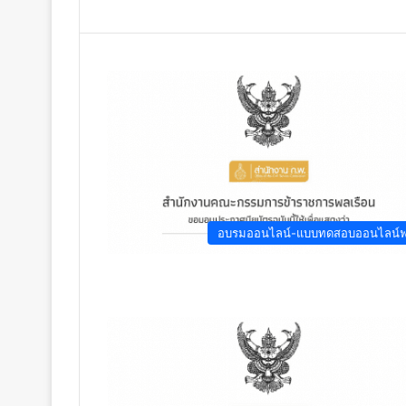
อบรมออนไลน์-แบบทดสอบออนไลน์ฟ