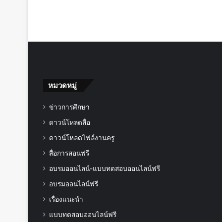
หมวดหมู่
ข่าวการศึกษา
ดาวน์โหลดสื่อ
ดาวน์โหลดไฟล์งานครู
สื่อการสอนฟรี
อบรมออนไลน์-แบบทดสอบออนไลน์ฟรี
อบรมออนไลน์ฟรี
เรื่องแนะนำ
แบบทดสอบออนไลน์ฟรี