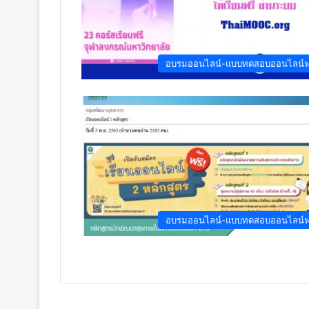
อบรมออนไลน์-แบบทดสอบออนไลน์ฟ
อบรมออนไลน์-แบบทดสอบออนไลน์ฟ