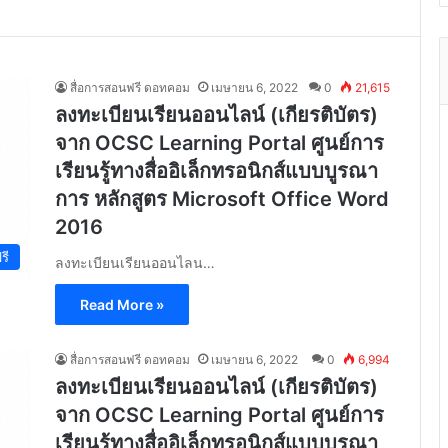
สื่อการสอนฟรี ดอทคอม
เมษายน 6, 2022
0
21,615
ลงทะเบียนเรียนออนไลน์ (เกียรติบัตร)
จาก OCSC Learning Portal ศูนย์การ
เรียนรู้ทางสื่ออิเล็กทรอนิกส์แบบบูรณา
การ หลักสูตร Microsoft Office Word
2016
รี
ลงทะเบียนเรียนออนไลน…
Read More »
สื่อการสอนฟรี ดอทคอม
เมษายน 6, 2022
0
6,994
ลงทะเบียนเรียนออนไลน์ (เกียรติบัตร)
จาก OCSC Learning Portal ศูนย์การ
เรียนรู้ทางสื่ออิเล็กทรอนิกส์แบบบูรณา