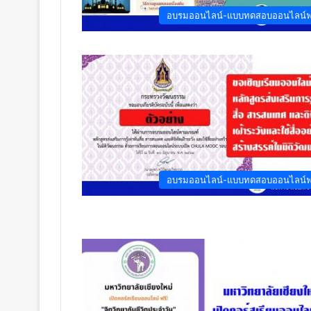
อบรมออนไลน์-แบบทดสอบออนไลน์ฟ
อบรมออนไลน์-แบบทดสอบออนไลน์ฟ