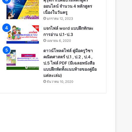
ออนไลน์ จำนวน 4 หลักสูตร
เนื่องในวันครู
มกราคม 12, 2023
แจกไฟล์ word แบบฝึกทักษะ
การอ่าน ป.1-ป.3
เมษายน 6, 2020
ดาวน์โหลดไฟล์ คู่มือครูวิชา
คณิตศาสตร์ ป.1 , ป.2 , ป.4 ,
ป.5 ไฟล์ PDF (มีเฉลยหนังสือ
แบบฝึกหัดทั้งแนบท้ายของคู่มือ
แต่ละเล่ม)
ธันวาคม 10, 2020