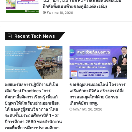
ป.2 , ป.4 , ป.5 ไฟล์ PDF (มีเฉลยหนังสือแบบ
ฝึกหัดทั้งแนบท้ายของคู่มือแต่ละเล่ม)
ธันวาคม 10, 2020
Recent Tech News
เผยแพร่ผลการปฏิบัติงานที่เป็น
ขอเชิญอบรมออนไลน์ โครงการ
เลิศ Best Practices “การ
เสริมทักษะดิจิทัล สร้างสรรค์สื่อ
พัฒนาสื่อจัดการเรียนรู้ เพื่อแก้
การสอนยุคใหม่ด้วย Canva
ปัญหาให้นักเรียนอ่านออกเขียน
เกียรติบัตร สพฐ.
ได้ ของครูผู้สอนวิชาภาษาไทย
พฤษภาคม 26, 2026
ระดับชั้นประถมศึกษาปีที่ 1 – 3”
ปีการศึกษา 2569 ของสำนักงาน
เขตพื้นที่การศึกษาประถมศึกษา