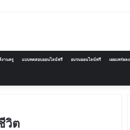
์งานครู
แบบทดสอบออนไลน์ฟรี
อบรมออนไลน์ฟรี
เผยแพร่ผล
ีวิต