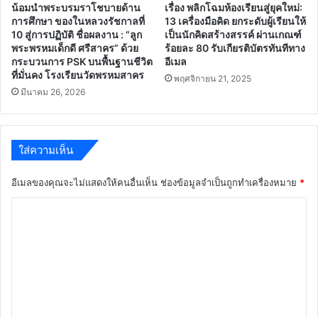
น้อมนำพระบรมราโชบายด้าน
เรื่อง พลิกโฉมห้องเรียนสู่ยุคใหม่:
การศึกษา ของในหลวงรัชกาลที่
13 เครื่องมือคิด ยกระดับผู้เรียนให้
10 สู่การปฏิบัติ ชื่อผลงาน : “ลูก
เป็นนักคิดสร้างสรรค์ ผ่านเกณฑ์
พระพรหมเด็กดี ศรีสาคร” ด้วย
ร้อยละ 80 รับเกียรติบัตรทันทีทาง
กระบวนการ PSK บนพื้นฐานชีวิต
อีเมล
ที่มั่นคง โรงเรียนวัดพรหมสาคร
พฤศจิกายน 21, 2025
มีนาคม 26, 2026
ใส่ความเห็น
อีเมลของคุณจะไม่แสดงให้คนอื่นเห็น
ช่องข้อมูลจำเป็นถูกทำเครื่องหมาย
*
ค
ว
า
ม
เ
ห็