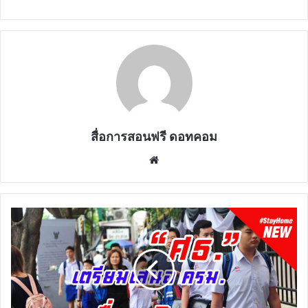
สื่อการสอนฟรี ดอทคอม
Website
กระทรวง
ศึกษาธิการ
เตรียม
เสนอ
ครม.
อาจ
จะ