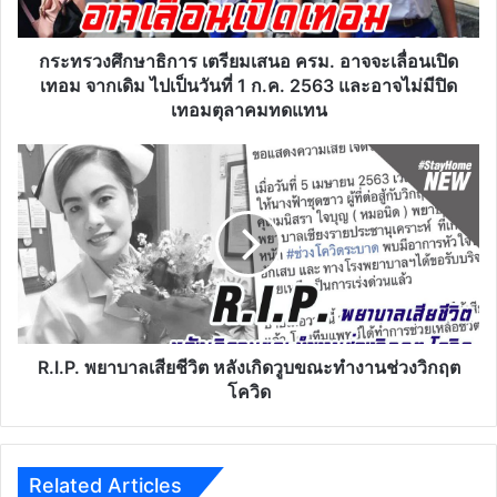
เลื่อน
เปิด
เทอม
กระทรวงศึกษาธิการ เตรียมเสนอ ครม. อาจจะเลื่อนเปิด
จาก
เทอม จากเดิม ไปเป็นวันที่ 1 ก.ค. 2563 และอาจไม่มีปิด
เดิม
เทอมตุลาคมทดแทน
ไป
เป็น
R.I.P.
วัน
พยาบาล
ที่
เสีย
1
ชีวิต
ก.ค.
หลัง
2563
เกิด
และ
วูบ
อาจ
ขณะ
ไม่มี
ทำงาน
ปิด
ช่วง
R.I.P. พยาบาลเสียชีวิต หลังเกิดวูบขณะทำงานช่วงวิกฤต
เทอม
วิกฤต
โควิด
ตุลาคม
โค
ทดแทน
วิด
Related Articles