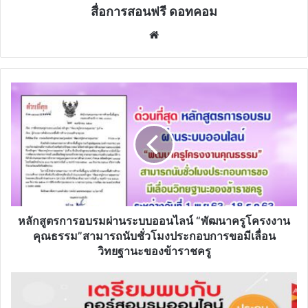
สื่อการสอนฟรี ดอทคอม
Website
หลักสูตร
การ
อบรม
ผ่าน
ระบบ
ออนไลน์
“พัฒนา
ครู
โครง
งาน
หลักสูตรการอบรมผ่านระบบออนไลน์ “พัฒนาครูโครงงาน
คุณธรรม”สามารถ
คุณธรรม”สามารถนับชั่วโมงประกอบการขอมีเลื่อน
นับ
วิทยฐานะของข้าราชครู
ชั่วโมง
ประกอบ
คอร์ส
การ
อบรม
ขอ
ออนไลน์