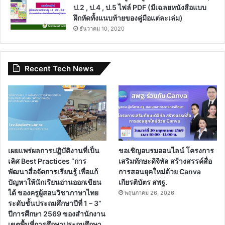
ป.2 , ป.4 , ป.5 ไฟล์ PDF (มีเฉลยหนังสือแบบ
ฝึกหัดทั้งแนบท้ายของคู่มือแต่ละเล่ม)
ธันวาคม 10, 2020
Recent Tech News
เผยแพร่ผลการปฏิบัติงานที่เป็น
ขอเชิญอบรมออนไลน์ โครงการ
เลิศ Best Practices “การ
เสริมทักษะดิจิทัล สร้างสรรค์สื่อ
พัฒนาสื่อจัดการเรียนรู้ เพื่อแก้
การสอนยุคใหม่ด้วย Canva
ปัญหาให้นักเรียนอ่านออกเขียน
เกียรติบัตร สพฐ.
ได้ ของครูผู้สอนวิชาภาษาไทย
พฤษภาคม 26, 2026
ระดับชั้นประถมศึกษาปีที่ 1 – 3”
ปีการศึกษา 2569 ของสำนักงาน
เขตพื้นที่การศึกษาประถมศึกษา