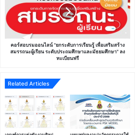
มี
"ยก
เลื่อน
ระดับ
วิทยฐานะ
การ
ของ
เรียน
ข้า
รู้
ราชครู
เพื่อ
เสริม
คอร์สอบรมออนไลน์ "ยกระดับการเรียนรู้ เพื่อเสริมสร้าง
สร้าง
สมรรถนะผู้เรียน ระดับประถมศึกษาและมัธยมศึกษา" ลง
สมรรถนะ
ทะเบียนฟรี
ผู้
เรียน
ระดับ
ประถม
Related Articles
ศึกษา
และ
มัธยมศึกษา"
ลง
ทะเบียน
ฟรี
เกณฑ์การแข่งขันงานศิลป
เผยแพร่ผลงาน/นวัตกรรมการใช้