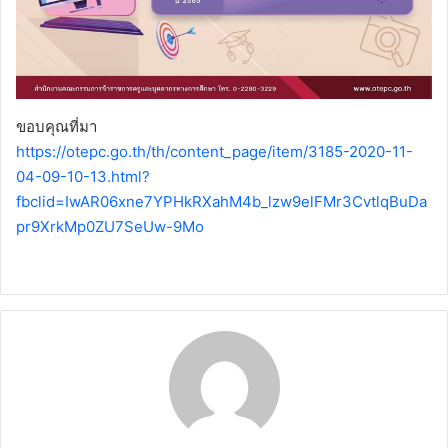
ขอบคุณที่มา
https://otepc.go.th/th/content_page/item/3185-2020-11-
04-09-10-13.html?
fbclid=IwAR06xne7YPHkRXahM4b_lzw9elFMr3CvtlqBuDa
pr9XrkMp0ZU7SeUw-9Mo