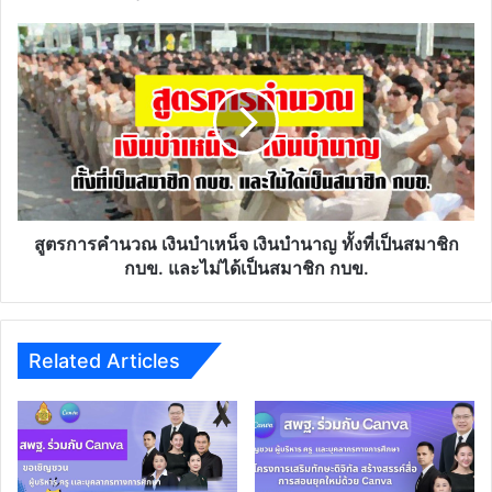
เฉลิม
ราช
สูตร
กุมารี
การ
ระยะ
คำนวณ
ที่
เงิน
๒
บำเหน็จ
ของ
เงิน
กระทรวง
บำนาญ
ศึกษาธิการ
ทั้ง
ที่
เป็น
สูตรการคำนวณ เงินบำเหน็จ เงินบำนาญ ทั้งที่เป็นสมาชิก
สมาชิก
กบข. และไม่ได้เป็นสมาชิก กบข.
กบข.
และ
ไม่
ได้
Related Articles
เป็น
สมาชิก
กบข.