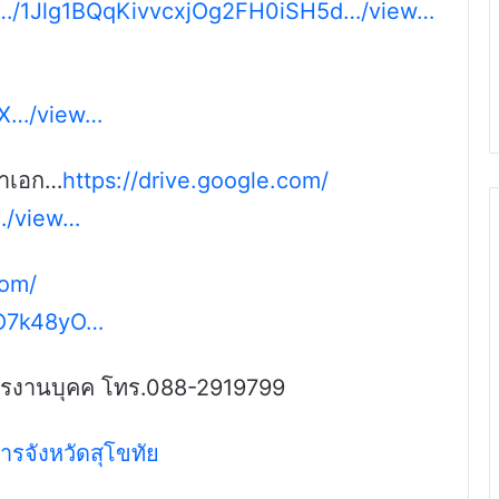
m/…/1Jlg1BQqKivvcxjOg2FH0iSH5d…/view…
X…/view…
ชาเอก…
https://drive.google.com/
…/view…
com/
O7k48yO…
ริหารงานบุคค โทร.088-2919799
ารจังหวัดสุโขทัย