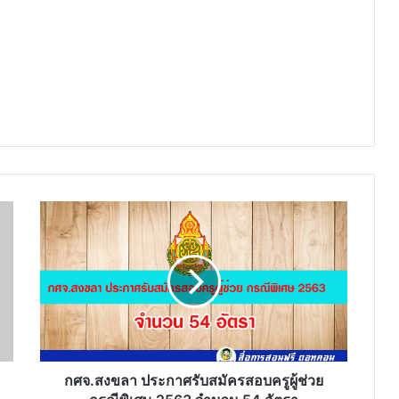
กศจ.สงขลา
ประกาศ
รับ
สมัคร
สอบ
ครู
ผู้
ช่วย
กรณี
พิเศษ
กศจ.สงขลา ประกาศรับสมัครสอบครูผู้ช่วย
2563