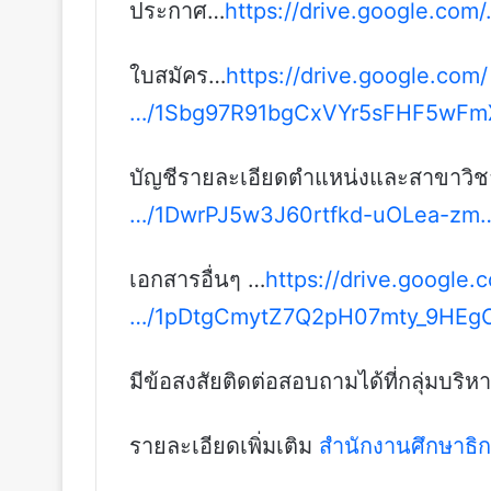
ประกาศ…
https://drive.google.co
ใบสมัคร…
https://drive.google.com/
…/1Sbg97R91bgCxVYr5sFHF5wFm
บัญชีรายละเอียดตำแหน่งและสาขาวิ
…/1DwrPJ5w3J60rtfkd-uOLea-zm
เอกสารอื่นๆ …
https://drive.google.
…/1pDtgCmytZ7Q2pH07mty_9HEg
มีข้อสงสัยติดต่อสอบถามได้ที่กลุ่มบ
รายละเอียดเพิ่มเติม
สำนักงานศึกษาธิก