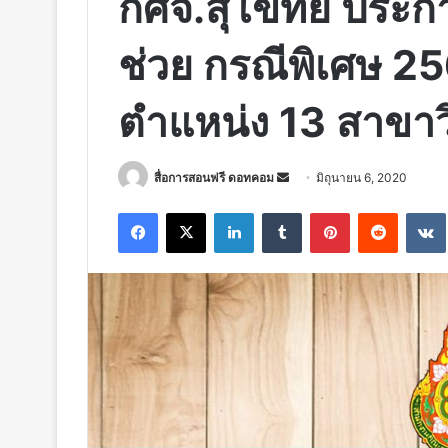
กศจ.สุโขทัย ประกา
ช่วย กรณีพิเศษ 
ตำแหน่ง 13 สาขา
Send
สื่อการสอนฟรี ดอทคอม
มิถุนายน 6, 2020
an
Facebook
X
LinkedIn
Tumblr
Pinterest
Reddit
email