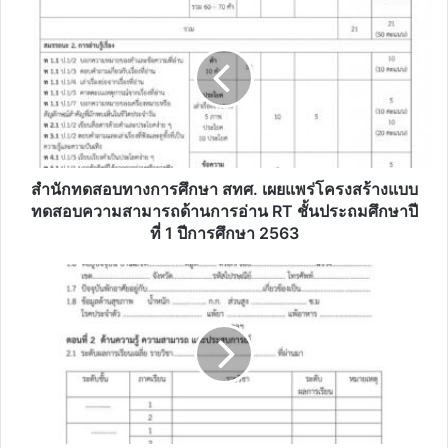
ทดสอบ
ทางการ
ศึกษา
สทศ.
เผย
แพร่
โครงสร้าง
แบบ
ทดสอบ
สำนักทดสอบทางการศึกษา สทศ. เผยแพร่โครงสร้างแบบ
ความ
ทดสอบความสามารถด้านการอ่าน RT ชั้นประถมศึกษาปี
สามารถ
ที่ 1 ปีการศึกษา 2563
ด้าน
การ
ดาวน์โหลด
อ่าน
ไฟล์
RT
ตัวอย่าง
ชั้น
การ
ประถม
วิเคราะห์
ศึกษา
ผู้
ปี
เรียน
ที่
ราย
1
บุคคล