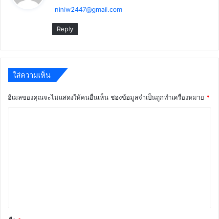
niniw2447@gmail.com
า
:
Reply
ใส่ความเห็น
อีเมลของคุณจะไม่แสดงให้คนอื่นเห็น
ช่องข้อมูลจำเป็นถูกทำเครื่องหมาย
*
ค
ว
า
ม
เ
ห็
น
*