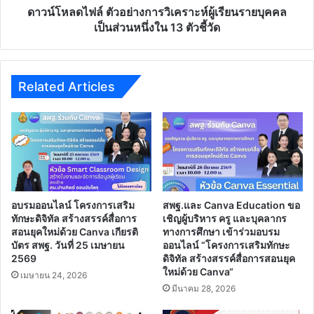
ปี
เป็น
ดาวน์โหลดไฟล์ ตัวอย่างการวิเคราะห์ผู้เรียนรายบุคคล
การ
ส่วน
เป็นส่วนหนึ่งใน 13 ตัวชี้วัด
ศึกษา
หนึ่ง
2563
ใน
13
ตัว
Related Articles
ชี้
วัด
อบรมออนไลน์ โครงการเสริม
สพฐ.และ Canva Education ขอ
ทักษะดิจิทัล สร้างสรรค์สื่อการ
เชิญผู้บริหาร ครู และบุคลากร
สอนยุคใหม่ด้วย Canva เกียรติ
ทางการศึกษา เข้าร่วมอบรม
บัตร สพฐ. วันที่ 25 เมษายน
ออนไลน์ “โครงการเสริมทักษะ
2569
ดิจิทัล สร้างสรรค์สื่อการสอนยุค
ใหม่ด้วย Canva“
เมษายน 24, 2026
มีนาคม 28, 2026